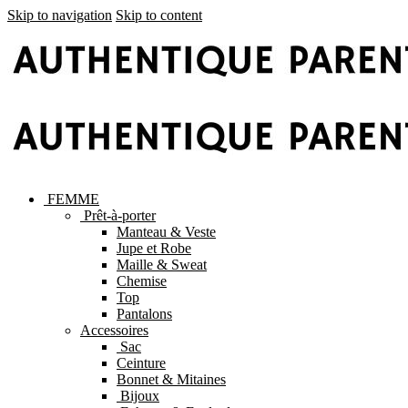
Skip to navigation
Skip to content
FEMME
Prêt-à-porter
Manteau & Veste
Jupe et Robe
Maille & Sweat
Chemise
Top
Pantalons
Accessoires
Sac
Ceinture
Bonnet & Mitaines
Bijoux