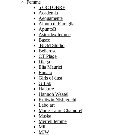
Femme
5 OCTOBRE
Academia
Aequamente
Album di Famiglia
ApuntoB
Astorflex femme
Basco
BDM Studio
Bellerose
CT Plage
Diega
Elia Maurizi
Ennato
Girls of dust
G-Lab
Haikure
Hannoh Wessel
Knitwin Nishiguchi
Labo art
Marie-Laure Chamorel
Maska
Merrell femme
Mii
MJW