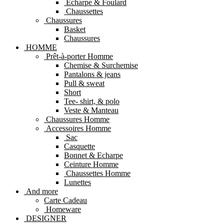
Echarpe & Foulard
Chaussettes
Chaussures
Basket
Chaussures
HOMME
Prêt-à-porter Homme
Chemise & Surchemise
Pantalons & jeans
Pull & sweat
Short
Tee- shirt, & polo
Veste & Manteau
Chaussures Homme
Accessoires Homme
Sac
Casquette
Bonnet & Echarpe
Ceinture Homme
Chaussettes Homme
Lunettes
And more
Carte Cadeau
Homeware
DESIGNER