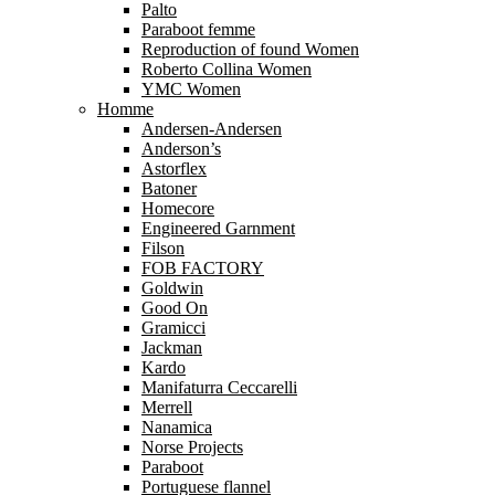
Palto
Paraboot femme
Reproduction of found Women
Roberto Collina Women
YMC Women
Homme
Andersen-Andersen
Anderson’s
Astorflex
Batoner
Homecore
Engineered Garnment
Filson
FOB FACTORY
Goldwin
Good On
Gramicci
Jackman
Kardo
Manifaturra Ceccarelli
Merrell
Nanamica
Norse Projects
Paraboot
Portuguese flannel