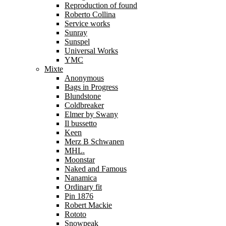
Reproduction of found
Roberto Collina
Service works
Sunray
Sunspel
Universal Works
YMC
Mixte
Anonymous
Bags in Progress
Blundstone
Coldbreaker
Elmer by Swany
Il bussetto
Keen
Merz B Schwanen
MHL.
Moonstar
Naked and Famous
Nanamica
Ordinary fit
Pin 1876
Robert Mackie
Rototo
Snowpeak