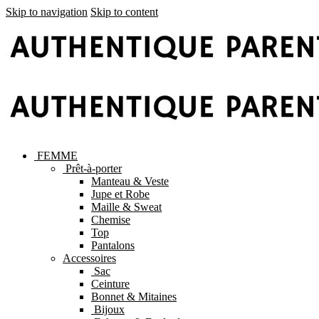
Skip to navigation
Skip to content
FEMME
Prêt-à-porter
Manteau & Veste
Jupe et Robe
Maille & Sweat
Chemise
Top
Pantalons
Accessoires
Sac
Ceinture
Bonnet & Mitaines
Bijoux