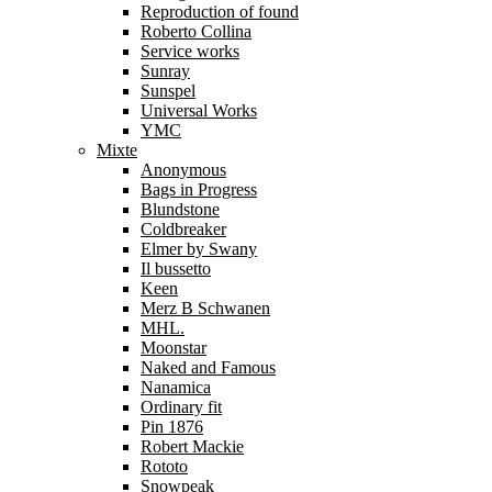
Reproduction of found
Roberto Collina
Service works
Sunray
Sunspel
Universal Works
YMC
Mixte
Anonymous
Bags in Progress
Blundstone
Coldbreaker
Elmer by Swany
Il bussetto
Keen
Merz B Schwanen
MHL.
Moonstar
Naked and Famous
Nanamica
Ordinary fit
Pin 1876
Robert Mackie
Rototo
Snowpeak