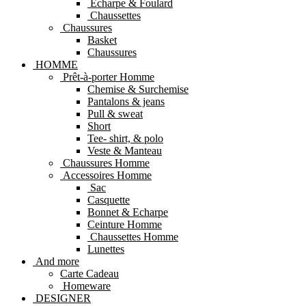
Echarpe & Foulard
Chaussettes
Chaussures
Basket
Chaussures
HOMME
Prêt-à-porter Homme
Chemise & Surchemise
Pantalons & jeans
Pull & sweat
Short
Tee- shirt, & polo
Veste & Manteau
Chaussures Homme
Accessoires Homme
Sac
Casquette
Bonnet & Echarpe
Ceinture Homme
Chaussettes Homme
Lunettes
And more
Carte Cadeau
Homeware
DESIGNER