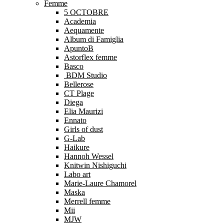
Femme
5 OCTOBRE
Academia
Aequamente
Album di Famiglia
ApuntoB
Astorflex femme
Basco
BDM Studio
Bellerose
CT Plage
Diega
Elia Maurizi
Ennato
Girls of dust
G-Lab
Haikure
Hannoh Wessel
Knitwin Nishiguchi
Labo art
Marie-Laure Chamorel
Maska
Merrell femme
Mii
MJW