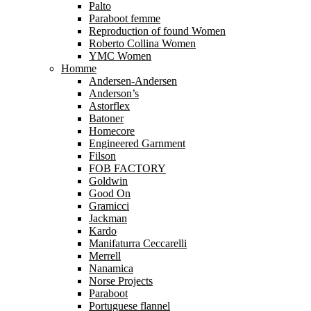
Palto
Paraboot femme
Reproduction of found Women
Roberto Collina Women
YMC Women
Homme
Andersen-Andersen
Anderson’s
Astorflex
Batoner
Homecore
Engineered Garnment
Filson
FOB FACTORY
Goldwin
Good On
Gramicci
Jackman
Kardo
Manifaturra Ceccarelli
Merrell
Nanamica
Norse Projects
Paraboot
Portuguese flannel