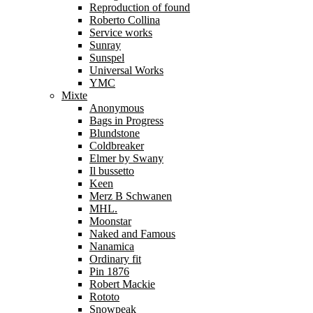
Reproduction of found
Roberto Collina
Service works
Sunray
Sunspel
Universal Works
YMC
Mixte
Anonymous
Bags in Progress
Blundstone
Coldbreaker
Elmer by Swany
Il bussetto
Keen
Merz B Schwanen
MHL.
Moonstar
Naked and Famous
Nanamica
Ordinary fit
Pin 1876
Robert Mackie
Rototo
Snowpeak