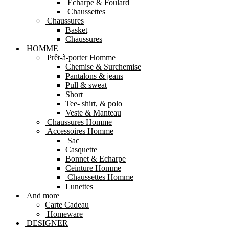
Echarpe & Foulard
Chaussettes
Chaussures
Basket
Chaussures
HOMME
Prêt-à-porter Homme
Chemise & Surchemise
Pantalons & jeans
Pull & sweat
Short
Tee- shirt, & polo
Veste & Manteau
Chaussures Homme
Accessoires Homme
Sac
Casquette
Bonnet & Echarpe
Ceinture Homme
Chaussettes Homme
Lunettes
And more
Carte Cadeau
Homeware
DESIGNER