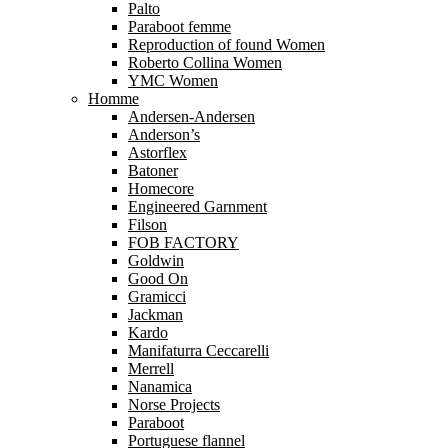
Palto
Paraboot femme
Reproduction of found Women
Roberto Collina Women
YMC Women
Homme
Andersen-Andersen
Anderson’s
Astorflex
Batoner
Homecore
Engineered Garnment
Filson
FOB FACTORY
Goldwin
Good On
Gramicci
Jackman
Kardo
Manifaturra Ceccarelli
Merrell
Nanamica
Norse Projects
Paraboot
Portuguese flannel