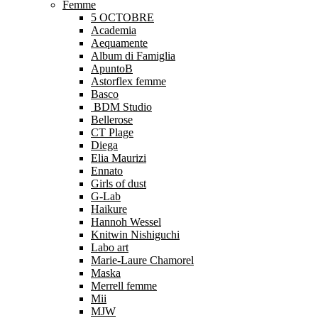
Femme
5 OCTOBRE
Academia
Aequamente
Album di Famiglia
ApuntoB
Astorflex femme
Basco
BDM Studio
Bellerose
CT Plage
Diega
Elia Maurizi
Ennato
Girls of dust
G-Lab
Haikure
Hannoh Wessel
Knitwin Nishiguchi
Labo art
Marie-Laure Chamorel
Maska
Merrell femme
Mii
MJW