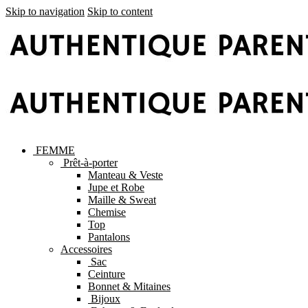
Skip to navigation
Skip to content
FEMME
Prêt-à-porter
Manteau & Veste
Jupe et Robe
Maille & Sweat
Chemise
Top
Pantalons
Accessoires
Sac
Ceinture
Bonnet & Mitaines
Bijoux