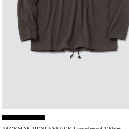
Choix des options
JACKMAN HENLEYNECK Longsleeved T-Shirt