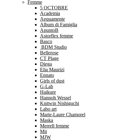
Femme
5 OCTOBRE
Academia
Aequamente
Album di Famiglia
ApuntoB
Astorflex femme
Basco
BDM Studio
Bellerose
CT Plage
Diega
Elia Maurizi
Ennato
Girls of dust
G-Lab
Haikure
Hannoh Wessel
Knitwin Nishiguchi
Labo art
Marie-Laure Chamorel
Maska
Merrell femme
Mii
MJW