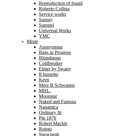
Reproduction of found
Roberto Collina
Service works
Sunray
Sunspel
Universal Works
YMC
Mixte
Anonymous
Bags in Progress
Blundstone
Coldbreaker
Elmer by Swany
Il bussetto
Keen
Merz B Schwanen
MHL.
Moonstar
Naked and Famous
Nanamica
Ordinary fit
Pin 1876
Robert Mackie
Rototo
Snowpeak