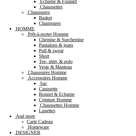
Echarpe & Foulard
Chaussettes
Chaussures
Basket
Chaussures
HOMME
Prêt-à-porter Homme
Chemise & Surchemise
Pantalons & jeans
Pull & sweat
Short
Tee- shirt, & polo
Veste & Manteau
Chaussures Homme
Accessoires Homme
Sac
Casquette
Bonnet & Echarpe
Ceinture Homme
Chaussettes Homme
Lunettes
And more
Carte Cadeau
Homeware
DESIGNER