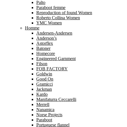
Palto
Paraboot femme
Reproduction of found Women
Roberto Collina Women
YMC Women
Homme
Andersen-Andersen
Anderson’s
Astorflex
Batoner
Homecore
Engineered Garnment
Filson
FOB FACTORY
Goldwin
Good On
Gramicci
Jackman
Kardo
Manifaturra Ceccarelli
Merrell
Nanamica
Norse Projects
Paraboot
Portuguese flannel