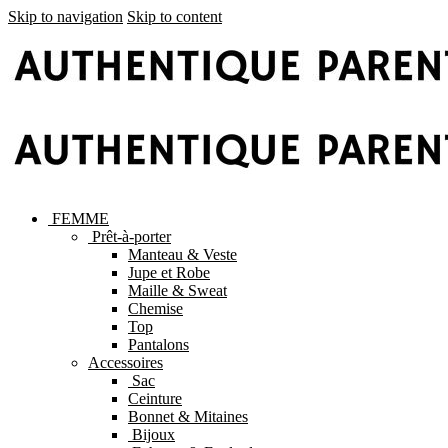
Skip to navigation
Skip to content
FEMME
Prêt-à-porter
Manteau & Veste
Jupe et Robe
Maille & Sweat
Chemise
Top
Pantalons
Accessoires
Sac
Ceinture
Bonnet & Mitaines
Bijoux