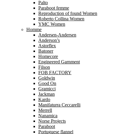
Palto
Paraboot femme
Reproduction of found Women
Roberto Collina Women
YMC Women
Homme
Andersen-Andersen
Anderson’s
Astorflex
Batoner
Homecore
Engineered Garnment
Filson
FOB FACTORY
Goldwin
Good On
Gramicci
Jackman
Kardo
Manifaturra Ceccarelli
Merrell
Nanamica
Norse Projects
Paraboot
Portuguese flannel