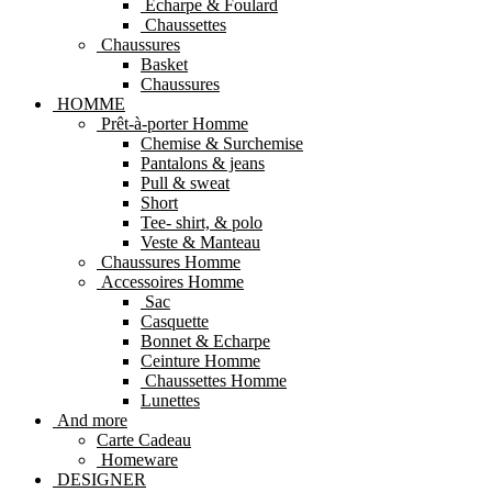
Echarpe & Foulard
Chaussettes
Chaussures
Basket
Chaussures
HOMME
Prêt-à-porter Homme
Chemise & Surchemise
Pantalons & jeans
Pull & sweat
Short
Tee- shirt, & polo
Veste & Manteau
Chaussures Homme
Accessoires Homme
Sac
Casquette
Bonnet & Echarpe
Ceinture Homme
Chaussettes Homme
Lunettes
And more
Carte Cadeau
Homeware
DESIGNER