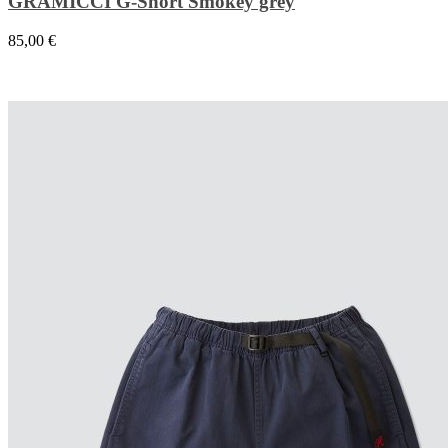
GRAMICCI G-Short Smokey grey
85,00
€