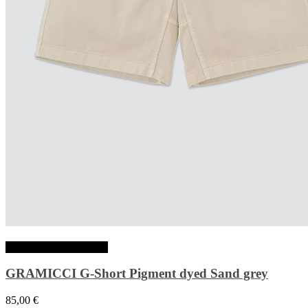
Choix des options
GRAMICCI G-Short Pigment dyed Sand grey
85,00
€