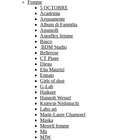
Femme
5 OCTOBRE
Academia
Aequamente
Album di Famiglia
ApuntoB
Astorflex femme
Basco
BDM Studio
Bellerose
CT Plage
Diega
Elia Maurizi
Ennato
Girls of dust
G-Lab
Haikure
Hannoh Wessel
Knitwin Nishiguchi
Labo art
Marie-Laure Chamorel
Maska
Merrell femme
Mii
MJW