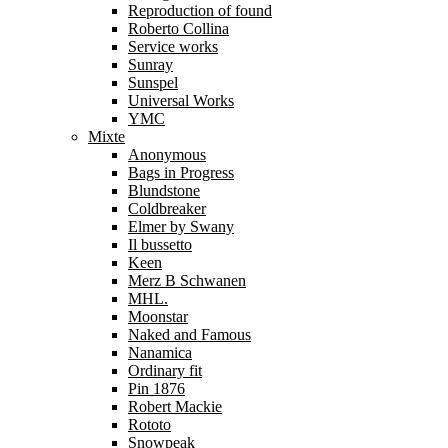
Reproduction of found
Roberto Collina
Service works
Sunray
Sunspel
Universal Works
YMC
Mixte
Anonymous
Bags in Progress
Blundstone
Coldbreaker
Elmer by Swany
Il bussetto
Keen
Merz B Schwanen
MHL.
Moonstar
Naked and Famous
Nanamica
Ordinary fit
Pin 1876
Robert Mackie
Rototo
Snowpeak