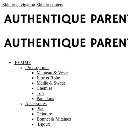
Skip to navigation
Skip to content
FEMME
Prêt-à-porter
Manteau & Veste
Jupe et Robe
Maille & Sweat
Chemise
Top
Pantalons
Accessoires
Sac
Ceinture
Bonnet & Mitaines
Bijoux