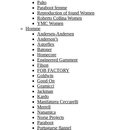
Palto
Paraboot femme
Reproduction of found Women
Roberto Collina Women
YMC Women
Homme
Andersen-Andersen
Anderson’s
Astorflex
Batoner
Homecore
Engineered Garnment
Filson
FOB FACTORY
Goldwin
Good On
Gramicci
Jackman
Kardo
Manifaturra Ceccarelli
Merrell
Nanamica
Norse Projects
Paraboot
Portuguese flannel