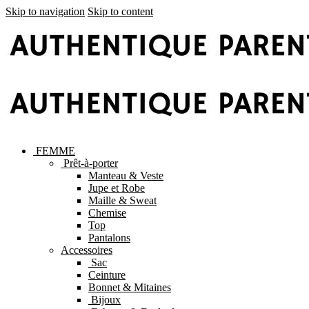
Skip to navigation
Skip to content
FEMME
Prêt-à-porter
Manteau & Veste
Jupe et Robe
Maille & Sweat
Chemise
Top
Pantalons
Accessoires
Sac
Ceinture
Bonnet & Mitaines
Bijoux