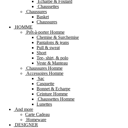
Echarpe & Foulard
Chaussettes
Chaussures
Basket
Chaussures
HOMME
Prêt-à-porter Homme
Chemise & Surchemise
Pantalons & jeans
Pull & sweat
Short
Tee- shirt, & polo
Veste & Manteau
Chaussures Homme
Accessoires Homme
Sac
Casquette
Bonnet & Echarpe
Ceinture Homme
Chaussettes Homme
Lunettes
And more
Carte Cadeau
Homeware
DESIGNER