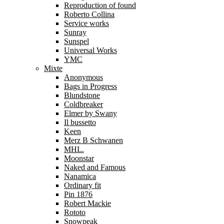
Reproduction of found
Roberto Collina
Service works
Sunray
Sunspel
Universal Works
YMC
Mixte
Anonymous
Bags in Progress
Blundstone
Coldbreaker
Elmer by Swany
Il bussetto
Keen
Merz B Schwanen
MHL.
Moonstar
Naked and Famous
Nanamica
Ordinary fit
Pin 1876
Robert Mackie
Rototo
Snowpeak