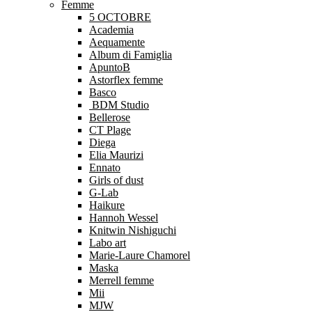
Femme
5 OCTOBRE
Academia
Aequamente
Album di Famiglia
ApuntoB
Astorflex femme
Basco
BDM Studio
Bellerose
CT Plage
Diega
Elia Maurizi
Ennato
Girls of dust
G-Lab
Haikure
Hannoh Wessel
Knitwin Nishiguchi
Labo art
Marie-Laure Chamorel
Maska
Merrell femme
Mii
MJW