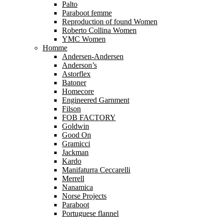
Palto
Paraboot femme
Reproduction of found Women
Roberto Collina Women
YMC Women
Homme
Andersen-Andersen
Anderson’s
Astorflex
Batoner
Homecore
Engineered Garnment
Filson
FOB FACTORY
Goldwin
Good On
Gramicci
Jackman
Kardo
Manifaturra Ceccarelli
Merrell
Nanamica
Norse Projects
Paraboot
Portuguese flannel