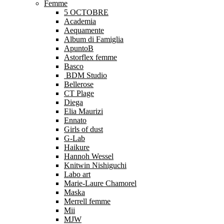
Femme
5 OCTOBRE
Academia
Aequamente
Album di Famiglia
ApuntoB
Astorflex femme
Basco
BDM Studio
Bellerose
CT Plage
Diega
Elia Maurizi
Ennato
Girls of dust
G-Lab
Haikure
Hannoh Wessel
Knitwin Nishiguchi
Labo art
Marie-Laure Chamorel
Maska
Merrell femme
Mii
MJW