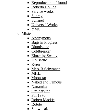
Reproduction of found
Roberto Collina
Service works
Sunray
Sunspel
Universal Works
YMC
Mixte
Anonymous
Bags in Progress
Blundstone
Coldbreaker
Elmer by Swany
Il bussetto
Keen
Merz B Schwanen
MHL.
Moonstar
Naked and Famous
Nanamica
Ordinary fit
Pin 1876
Robert Mackie
Rototo
Snowpeak