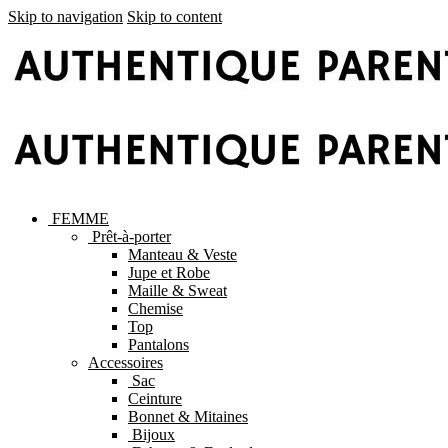
Skip to navigation
Skip to content
FEMME
Prêt-à-porter
Manteau & Veste
Jupe et Robe
Maille & Sweat
Chemise
Top
Pantalons
Accessoires
Sac
Ceinture
Bonnet & Mitaines
Bijoux