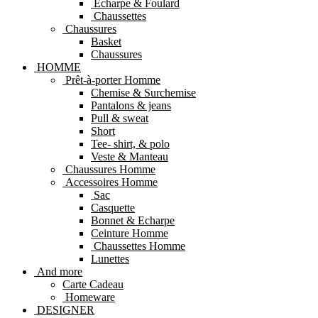
Echarpe & Foulard
Chaussettes
Chaussures
Basket
Chaussures
HOMME
Prêt-à-porter Homme
Chemise & Surchemise
Pantalons & jeans
Pull & sweat
Short
Tee- shirt, & polo
Veste & Manteau
Chaussures Homme
Accessoires Homme
Sac
Casquette
Bonnet & Echarpe
Ceinture Homme
Chaussettes Homme
Lunettes
And more
Carte Cadeau
Homeware
DESIGNER