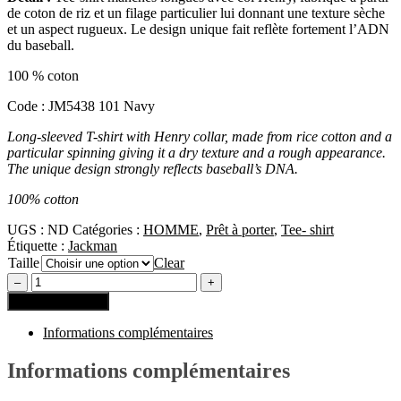
de coton de riz et un filage particulier lui donnant une texture sèche
et un aspect rugueux. Le design unique fait reflète fortement l’ADN
du baseball.
100 % coton
Code : JM5438 101 Navy
Long-sleeved T-shirt with Henry collar, made from rice cotton and a
particular spinning giving it a dry texture and a rough appearance.
The unique design strongly reflects baseball’s DNA.
100% cotton
UGS :
ND
Catégories :
HOMME
,
Prêt à porter
,
Tee- shirt
Étiquette :
Jackman
Taille
Clear
Ajouter au panier
Informations complémentaires
Informations complémentaires