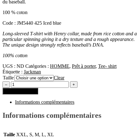
du baseball.
100 % coton
Code : JM5440 425 Iced blue
Long-sleeved T-shirt with Henry collar, made from rice cotton and a
particular spinning giving it a dry texture and a rough appearance.
The unique design strongly reflects baseball’s DNA.
100% cotton
UGS :
ND
Catégories :
HOMME
,
Prêt à porter
,
Tee- shirt
Étiquette :
Jackman
Taille
Clear
Ajouter au panier
Informations complémentaires
Informations complémentaires
Taille
XXL, S, M, L, XL