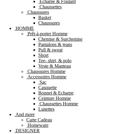
Echarpe & Foulard
Chaussettes
Chaussures
Basket
Chaussures
HOMME
Prêt-à-porter Homme
Chemise & Surchemise
Pantalons & jeans
Pull & sweat
Short
Tee- shirt, & polo
Veste & Manteau
Chaussures Homme
Accessoires Homme
Sac
Casquette
Bonnet & Echarpe
Ceinture Homme
Chaussettes Homme
Lunettes
And more
Carte Cadeau
Homeware
DESIGNER