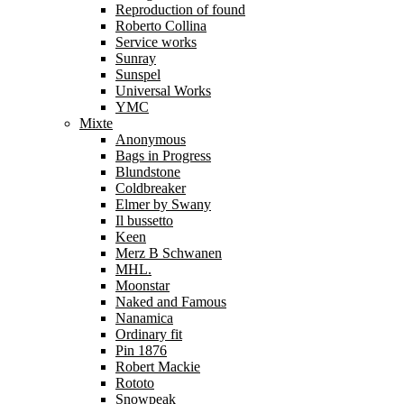
Reproduction of found
Roberto Collina
Service works
Sunray
Sunspel
Universal Works
YMC
Mixte
Anonymous
Bags in Progress
Blundstone
Coldbreaker
Elmer by Swany
Il bussetto
Keen
Merz B Schwanen
MHL.
Moonstar
Naked and Famous
Nanamica
Ordinary fit
Pin 1876
Robert Mackie
Rototo
Snowpeak