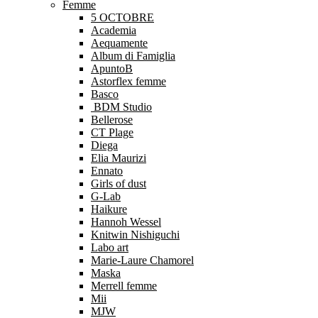
Femme
5 OCTOBRE
Academia
Aequamente
Album di Famiglia
ApuntoB
Astorflex femme
Basco
BDM Studio
Bellerose
CT Plage
Diega
Elia Maurizi
Ennato
Girls of dust
G-Lab
Haikure
Hannoh Wessel
Knitwin Nishiguchi
Labo art
Marie-Laure Chamorel
Maska
Merrell femme
Mii
MJW