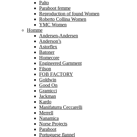
Palto
Paraboot femme
Reproduction of found Women
Roberto Collina Women
YMC Women
Homme
Andersen-Andersen
Anderson’s
Astorflex
Batoner
Homecore
Engineered Garnment
Filson
FOB FACTORY
Goldwin
Good On
Gramicci
Jackman
Kardo
Manifaturra Ceccarelli
Merrell
Nanamica
Norse Projects
Paraboot
Portuguese flannel