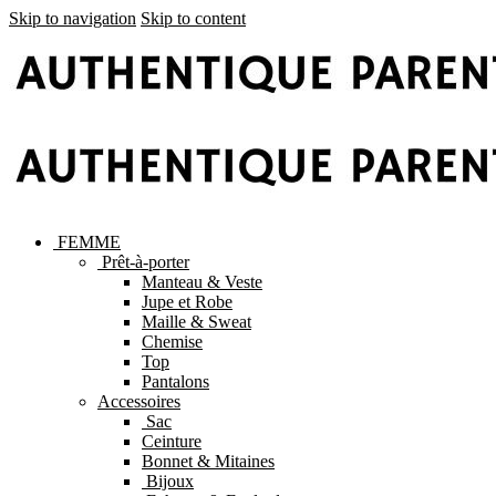
Skip to navigation
Skip to content
FEMME
Prêt-à-porter
Manteau & Veste
Jupe et Robe
Maille & Sweat
Chemise
Top
Pantalons
Accessoires
Sac
Ceinture
Bonnet & Mitaines
Bijoux