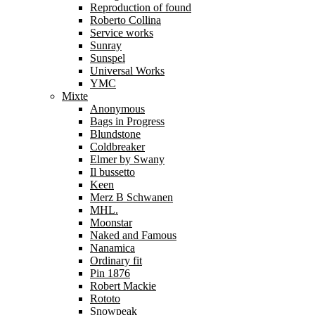
Reproduction of found
Roberto Collina
Service works
Sunray
Sunspel
Universal Works
YMC
Mixte
Anonymous
Bags in Progress
Blundstone
Coldbreaker
Elmer by Swany
Il bussetto
Keen
Merz B Schwanen
MHL.
Moonstar
Naked and Famous
Nanamica
Ordinary fit
Pin 1876
Robert Mackie
Rototo
Snowpeak