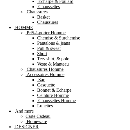
Echarpe & Foulard
Chaussettes
Chaussures
Basket
Chaussures
HOMME
Prêt-à-porter Homme
Chemise & Surchemise
Pantalons & jeans
Pull & sweat
Short
Tee- shirt, & polo
Veste & Manteau
Chaussures Homme
Accessoires Homme
Sac
Casquette
Bonnet & Echarpe
Ceinture Homme
Chaussettes Homme
Lunettes
And more
Carte Cadeau
Homeware
DESIGNER