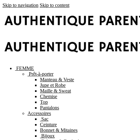
Skip to navigation
Skip to content
FEMME
Prêt-à-porter
Manteau & Veste
Jupe et Robe
Maille & Sweat
Chemise
Top
Pantalons
Accessoires
Sac
Ceinture
Bonnet & Mitaines
Bijoux