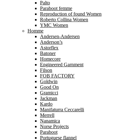
Palto
Paraboot femme
Reproduction of found Women
Roberto Collina Women
YMC Women
Homme
Andersen-Andersen
Anderson’s
Astorflex
Batoner
Homecore
Engineered Garnment
Filson
FOB FACTORY
Goldwin
Good On
Gramicci
Jackman
Kardo
Manifaturra Ceccarelli
Merrell
Nanamica
Norse Projects
Paraboot
Portuguese flannel