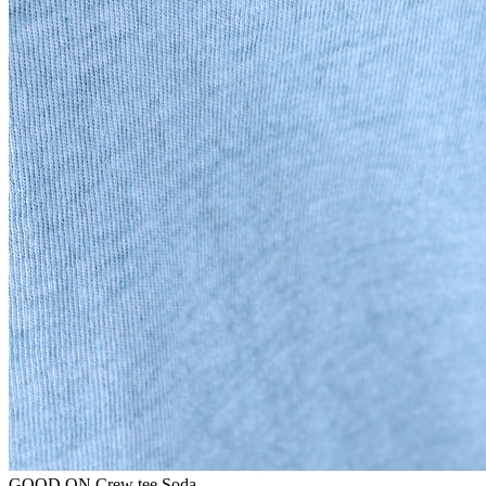
GOOD ON Crew tee Soda —