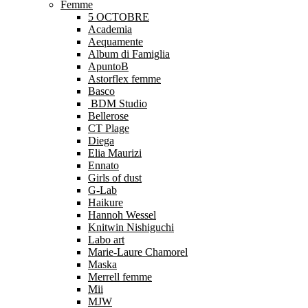
Femme
5 OCTOBRE
Academia
Aequamente
Album di Famiglia
ApuntoB
Astorflex femme
Basco
BDM Studio
Bellerose
CT Plage
Diega
Elia Maurizi
Ennato
Girls of dust
G-Lab
Haikure
Hannoh Wessel
Knitwin Nishiguchi
Labo art
Marie-Laure Chamorel
Maska
Merrell femme
Mii
MJW