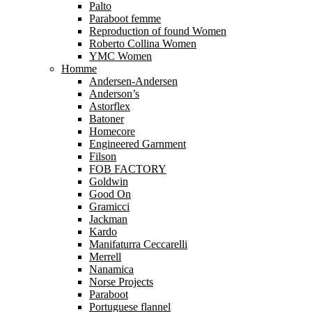
Palto
Paraboot femme
Reproduction of found Women
Roberto Collina Women
YMC Women
Homme
Andersen-Andersen
Anderson’s
Astorflex
Batoner
Homecore
Engineered Garnment
Filson
FOB FACTORY
Goldwin
Good On
Gramicci
Jackman
Kardo
Manifaturra Ceccarelli
Merrell
Nanamica
Norse Projects
Paraboot
Portuguese flannel