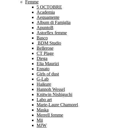
Femme
5 OCTOBRE
Academia
Aequamente
Album di Famiglia
ApuntoB
Astorflex femme
Basco
BDM Studio
Bellerose
CT Plage
Diega
Elia Maurizi
Ennato
Girls of dust
G-Lab
Haikure
Hannoh Wessel
Knitwin Nishiguchi
Labo art
Marie-Laure Chamorel
Maska
Merrell femme
Mii
MJW