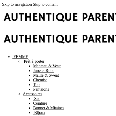
Skip to navigation
Skip to content
FEMME
Prêt-à-porter
Manteau & Veste
Jupe et Robe
Maille & Sweat
Chemise
Top
Pantalons
Accessoires
Sac
Ceinture
Bonnet & Mitaines
Bijoux