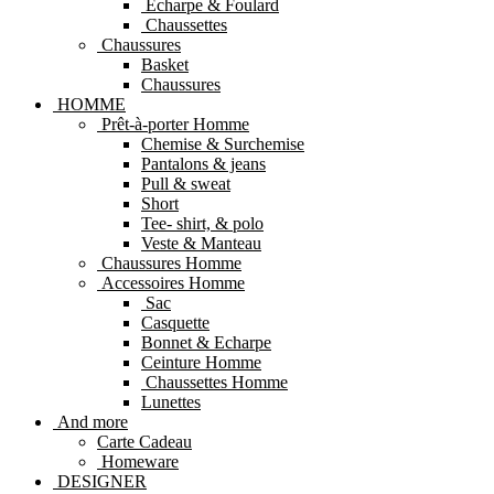
Echarpe & Foulard
Chaussettes
Chaussures
Basket
Chaussures
HOMME
Prêt-à-porter Homme
Chemise & Surchemise
Pantalons & jeans
Pull & sweat
Short
Tee- shirt, & polo
Veste & Manteau
Chaussures Homme
Accessoires Homme
Sac
Casquette
Bonnet & Echarpe
Ceinture Homme
Chaussettes Homme
Lunettes
And more
Carte Cadeau
Homeware
DESIGNER