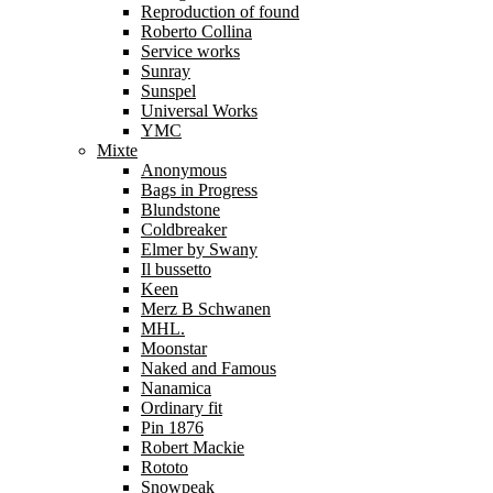
Reproduction of found
Roberto Collina
Service works
Sunray
Sunspel
Universal Works
YMC
Mixte
Anonymous
Bags in Progress
Blundstone
Coldbreaker
Elmer by Swany
Il bussetto
Keen
Merz B Schwanen
MHL.
Moonstar
Naked and Famous
Nanamica
Ordinary fit
Pin 1876
Robert Mackie
Rototo
Snowpeak