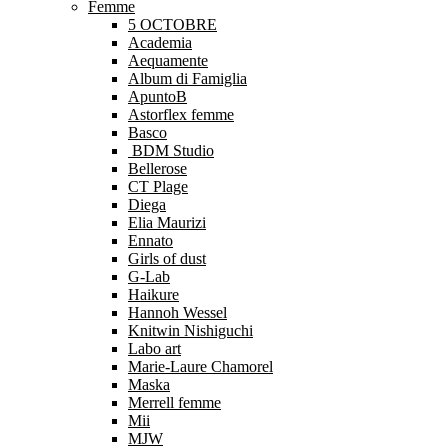
Femme
5 OCTOBRE
Academia
Aequamente
Album di Famiglia
ApuntoB
Astorflex femme
Basco
BDM Studio
Bellerose
CT Plage
Diega
Elia Maurizi
Ennato
Girls of dust
G-Lab
Haikure
Hannoh Wessel
Knitwin Nishiguchi
Labo art
Marie-Laure Chamorel
Maska
Merrell femme
Mii
MJW