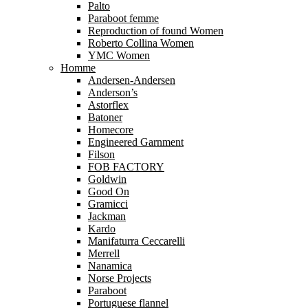
Palto
Paraboot femme
Reproduction of found Women
Roberto Collina Women
YMC Women
Homme
Andersen-Andersen
Anderson’s
Astorflex
Batoner
Homecore
Engineered Garnment
Filson
FOB FACTORY
Goldwin
Good On
Gramicci
Jackman
Kardo
Manifaturra Ceccarelli
Merrell
Nanamica
Norse Projects
Paraboot
Portuguese flannel