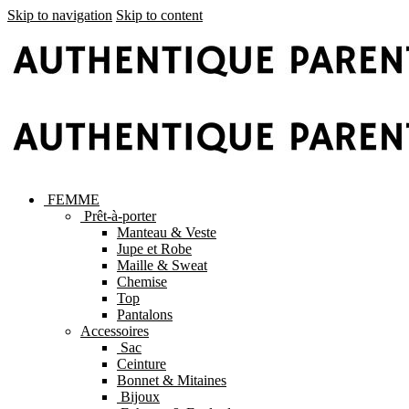
Skip to navigation
Skip to content
FEMME
Prêt-à-porter
Manteau & Veste
Jupe et Robe
Maille & Sweat
Chemise
Top
Pantalons
Accessoires
Sac
Ceinture
Bonnet & Mitaines
Bijoux