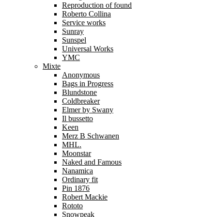
Reproduction of found
Roberto Collina
Service works
Sunray
Sunspel
Universal Works
YMC
Mixte
Anonymous
Bags in Progress
Blundstone
Coldbreaker
Elmer by Swany
Il bussetto
Keen
Merz B Schwanen
MHL.
Moonstar
Naked and Famous
Nanamica
Ordinary fit
Pin 1876
Robert Mackie
Rototo
Snowpeak