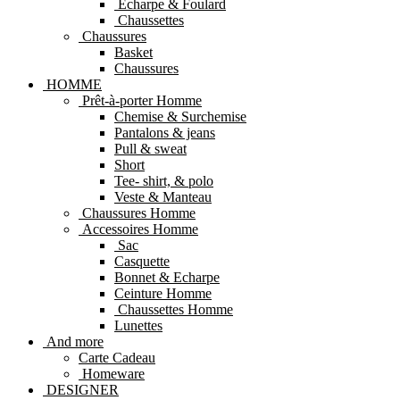
Echarpe & Foulard
Chaussettes
Chaussures
Basket
Chaussures
HOMME
Prêt-à-porter Homme
Chemise & Surchemise
Pantalons & jeans
Pull & sweat
Short
Tee- shirt, & polo
Veste & Manteau
Chaussures Homme
Accessoires Homme
Sac
Casquette
Bonnet & Echarpe
Ceinture Homme
Chaussettes Homme
Lunettes
And more
Carte Cadeau
Homeware
DESIGNER