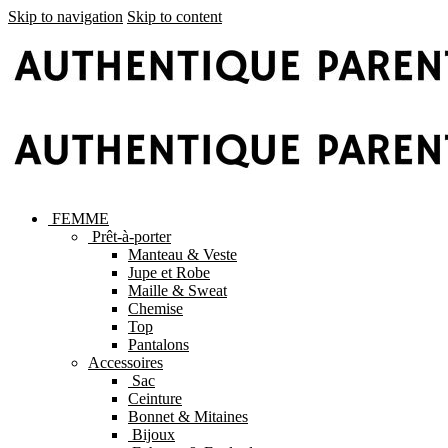
Skip to navigation
Skip to content
FEMME
Prêt-à-porter
Manteau & Veste
Jupe et Robe
Maille & Sweat
Chemise
Top
Pantalons
Accessoires
Sac
Ceinture
Bonnet & Mitaines
Bijoux