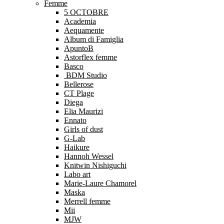
Femme
5 OCTOBRE
Academia
Aequamente
Album di Famiglia
ApuntoB
Astorflex femme
Basco
BDM Studio
Bellerose
CT Plage
Diega
Elia Maurizi
Ennato
Girls of dust
G-Lab
Haikure
Hannoh Wessel
Knitwin Nishiguchi
Labo art
Marie-Laure Chamorel
Maska
Merrell femme
Mii
MJW