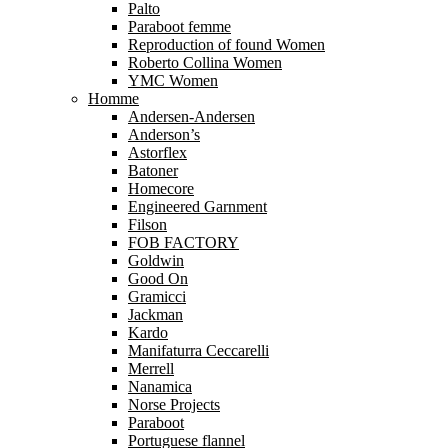
Palto
Paraboot femme
Reproduction of found Women
Roberto Collina Women
YMC Women
Homme
Andersen-Andersen
Anderson’s
Astorflex
Batoner
Homecore
Engineered Garnment
Filson
FOB FACTORY
Goldwin
Good On
Gramicci
Jackman
Kardo
Manifaturra Ceccarelli
Merrell
Nanamica
Norse Projects
Paraboot
Portuguese flannel