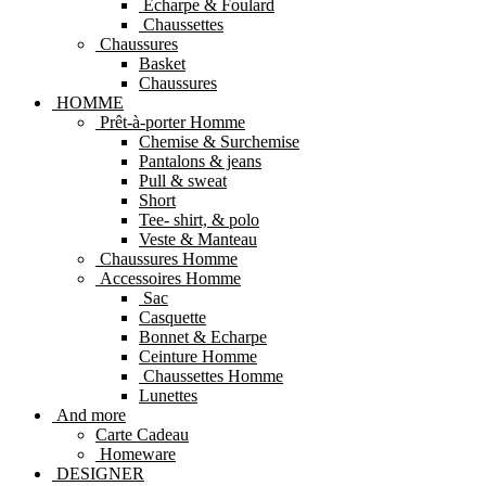
Echarpe & Foulard
Chaussettes
Chaussures
Basket
Chaussures
HOMME
Prêt-à-porter Homme
Chemise & Surchemise
Pantalons & jeans
Pull & sweat
Short
Tee- shirt, & polo
Veste & Manteau
Chaussures Homme
Accessoires Homme
Sac
Casquette
Bonnet & Echarpe
Ceinture Homme
Chaussettes Homme
Lunettes
And more
Carte Cadeau
Homeware
DESIGNER