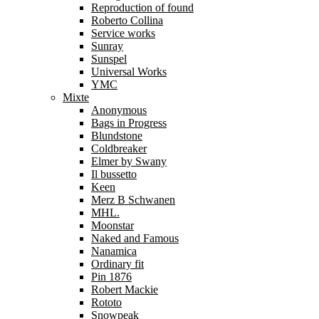
Reproduction of found
Roberto Collina
Service works
Sunray
Sunspel
Universal Works
YMC
Mixte
Anonymous
Bags in Progress
Blundstone
Coldbreaker
Elmer by Swany
Il bussetto
Keen
Merz B Schwanen
MHL.
Moonstar
Naked and Famous
Nanamica
Ordinary fit
Pin 1876
Robert Mackie
Rototo
Snowpeak