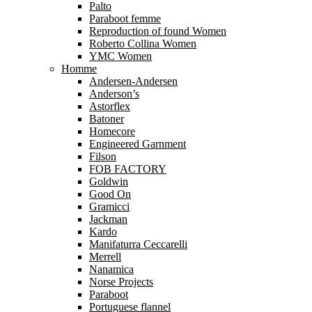
Palto
Paraboot femme
Reproduction of found Women
Roberto Collina Women
YMC Women
Homme
Andersen-Andersen
Anderson’s
Astorflex
Batoner
Homecore
Engineered Garnment
Filson
FOB FACTORY
Goldwin
Good On
Gramicci
Jackman
Kardo
Manifaturra Ceccarelli
Merrell
Nanamica
Norse Projects
Paraboot
Portuguese flannel