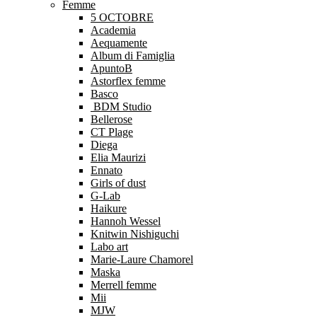
Femme
5 OCTOBRE
Academia
Aequamente
Album di Famiglia
ApuntoB
Astorflex femme
Basco
BDM Studio
Bellerose
CT Plage
Diega
Elia Maurizi
Ennato
Girls of dust
G-Lab
Haikure
Hannoh Wessel
Knitwin Nishiguchi
Labo art
Marie-Laure Chamorel
Maska
Merrell femme
Mii
MJW