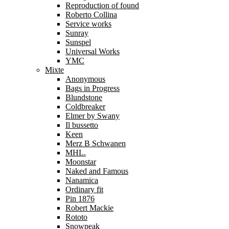
Reproduction of found
Roberto Collina
Service works
Sunray
Sunspel
Universal Works
YMC
Mixte
Anonymous
Bags in Progress
Blundstone
Coldbreaker
Elmer by Swany
Il bussetto
Keen
Merz B Schwanen
MHL.
Moonstar
Naked and Famous
Nanamica
Ordinary fit
Pin 1876
Robert Mackie
Rototo
Snowpeak