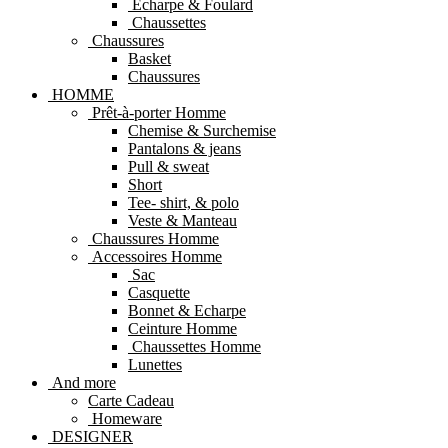
Echarpe & Foulard
Chaussettes
Chaussures
Basket
Chaussures
HOMME
Prêt-à-porter Homme
Chemise & Surchemise
Pantalons & jeans
Pull & sweat
Short
Tee- shirt, & polo
Veste & Manteau
Chaussures Homme
Accessoires Homme
Sac
Casquette
Bonnet & Echarpe
Ceinture Homme
Chaussettes Homme
Lunettes
And more
Carte Cadeau
Homeware
DESIGNER