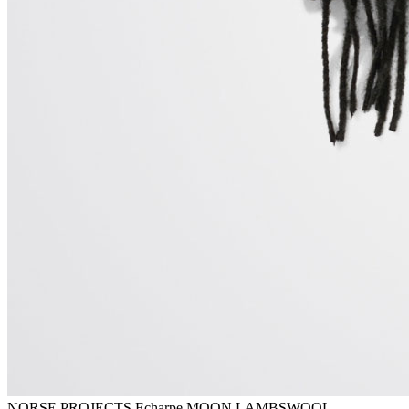
NORSE PROJECTS Echarpe MOON LAMBSWOOL —