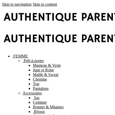
Skip to navigation
Skip to content
FEMME
Prêt-à-porter
Manteau & Veste
Jupe et Robe
Maille & Sweat
Chemise
Top
Pantalons
Accessoires
Sac
Ceinture
Bonnet & Mitaines
Bijoux