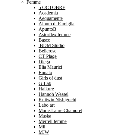
Femme
5 OCTOBRE
Academia
Aequamente
Album di Famiglia
ApuntoB
Astorflex femme
Basco
BDM Studio
Bellerose
CT Plage
Diega
Elia Maurizi
Ennato
Girls of dust
G-Lab
Haikure
Hannoh Wessel
Knitwin Nishiguchi
Labo art
Marie-Laure Chamorel
Maska
Merrell femme
Mii
MJW