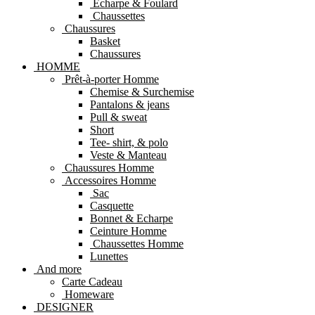
Echarpe & Foulard
Chaussettes
Chaussures
Basket
Chaussures
HOMME
Prêt-à-porter Homme
Chemise & Surchemise
Pantalons & jeans
Pull & sweat
Short
Tee- shirt, & polo
Veste & Manteau
Chaussures Homme
Accessoires Homme
Sac
Casquette
Bonnet & Echarpe
Ceinture Homme
Chaussettes Homme
Lunettes
And more
Carte Cadeau
Homeware
DESIGNER