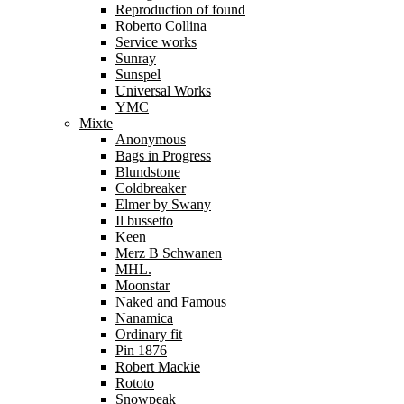
Reproduction of found
Roberto Collina
Service works
Sunray
Sunspel
Universal Works
YMC
Mixte
Anonymous
Bags in Progress
Blundstone
Coldbreaker
Elmer by Swany
Il bussetto
Keen
Merz B Schwanen
MHL.
Moonstar
Naked and Famous
Nanamica
Ordinary fit
Pin 1876
Robert Mackie
Rototo
Snowpeak