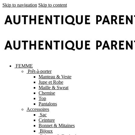
Skip to navigation
Skip to content
FEMME
Prêt-à-porter
Manteau & Veste
Jupe et Robe
Maille & Sweat
Chemise
Top
Pantalons
Accessoires
Sac
Ceinture
Bonnet & Mitaines
Bijoux