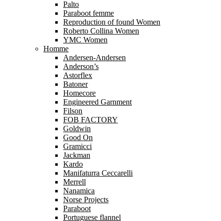
Palto
Paraboot femme
Reproduction of found Women
Roberto Collina Women
YMC Women
Homme
Andersen-Andersen
Anderson’s
Astorflex
Batoner
Homecore
Engineered Garnment
Filson
FOB FACTORY
Goldwin
Good On
Gramicci
Jackman
Kardo
Manifaturra Ceccarelli
Merrell
Nanamica
Norse Projects
Paraboot
Portuguese flannel