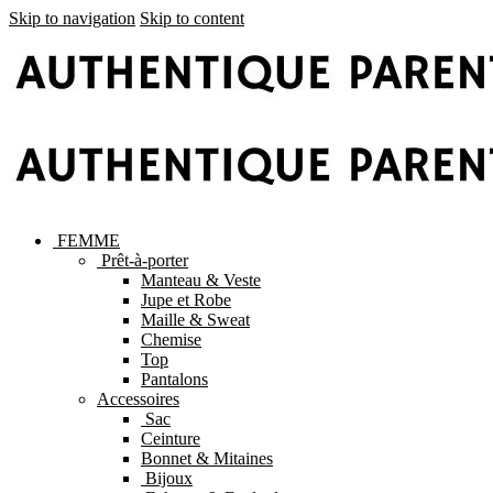
Skip to navigation
Skip to content
FEMME
Prêt-à-porter
Manteau & Veste
Jupe et Robe
Maille & Sweat
Chemise
Top
Pantalons
Accessoires
Sac
Ceinture
Bonnet & Mitaines
Bijoux