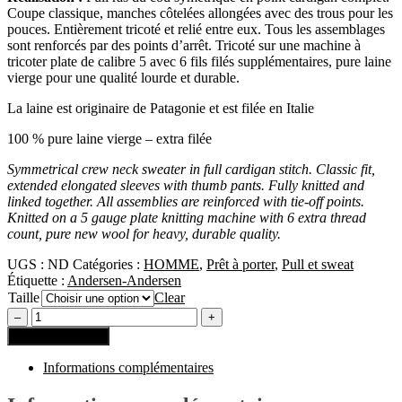
Coupe classique, manches côtelées allongées avec des trous pour les
pouces. Entièrement tricoté et relié entre eux. Tous les assemblages
sont renforcés par des points d’arrêt. Tricoté sur une machine à
tricoter plate de calibre 5 avec 6 fils filés supplémentaires, pure laine
vierge pour une qualité lourde et durable.
La laine est originaire de Patagonie et est filée en Italie
100 % pure laine vierge – extra filée
Symmetrical crew neck sweater in full cardigan stitch. Classic fit,
extended elongated sleeves with thumb pants. Fully knitted and
linked together. All assemblies are reinforced with tie-off points.
Knitted on a 5 gauge plate knitting machine with 6 extra thread
count, pure new wool for heavy, durable quality.
UGS :
ND
Catégories :
HOMME
,
Prêt à porter
,
Pull et sweat
Étiquette :
Andersen-Andersen
Taille
Clear
Ajouter au panier
Informations complémentaires