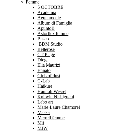
Femme
5 OCTOBRE
Academia
Aequamente
Album di Famiglia
ApuntoB
Astorflex femme
Basco
BDM Studio
Bellerose
CT Plage
Diega
Elia Maurizi
Ennato
Girls of dust
G-Lab
Haikure
Hannoh Wessel
Knitwin Nishiguchi
Labo art
Marie-Laure Chamorel
Maska
Merrell femme
Mii
MJW