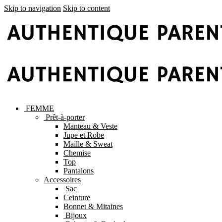
Skip to navigation
Skip to content
FEMME
Prêt-à-porter
Manteau & Veste
Jupe et Robe
Maille & Sweat
Chemise
Top
Pantalons
Accessoires
Sac
Ceinture
Bonnet & Mitaines
Bijoux