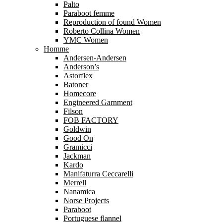
Palto
Paraboot femme
Reproduction of found Women
Roberto Collina Women
YMC Women
Homme
Andersen-Andersen
Anderson’s
Astorflex
Batoner
Homecore
Engineered Garnment
Filson
FOB FACTORY
Goldwin
Good On
Gramicci
Jackman
Kardo
Manifaturra Ceccarelli
Merrell
Nanamica
Norse Projects
Paraboot
Portuguese flannel