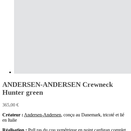
ANDERSEN-ANDERSEN Crewneck
Hunter green
365,00
€
Créateur :
Andersen-Andersen
, conçu au Danemark, tricoté et lié
en Italie
Réalisation :
Pull ras du cou symétrique en point cardigan complet.