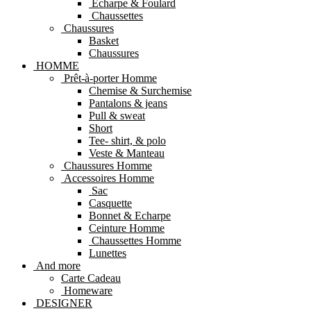
Echarpe & Foulard
Chaussettes
Chaussures
Basket
Chaussures
HOMME
Prêt-à-porter Homme
Chemise & Surchemise
Pantalons & jeans
Pull & sweat
Short
Tee- shirt, & polo
Veste & Manteau
Chaussures Homme
Accessoires Homme
Sac
Casquette
Bonnet & Echarpe
Ceinture Homme
Chaussettes Homme
Lunettes
And more
Carte Cadeau
Homeware
DESIGNER