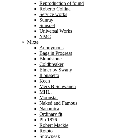
Reproduction of found
Roberto Collina
Service works
Sunray
Sunspel
Universal Works
YMC
Mixte
Anonymous
Bags in Progress
Blundstone
Coldbreaker
Elmer by Swany
Il bussetto
Keen
Merz B Schwanen
MHL.
Moonstar
Naked and Famous
Nanamica
Ordinary fit
Pin 1876
Robert Mackie
Rototo
Snowpeak