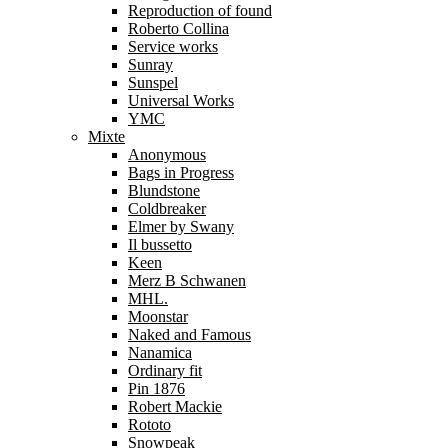
Reproduction of found
Roberto Collina
Service works
Sunray
Sunspel
Universal Works
YMC
Mixte
Anonymous
Bags in Progress
Blundstone
Coldbreaker
Elmer by Swany
Il bussetto
Keen
Merz B Schwanen
MHL.
Moonstar
Naked and Famous
Nanamica
Ordinary fit
Pin 1876
Robert Mackie
Rototo
Snowpeak