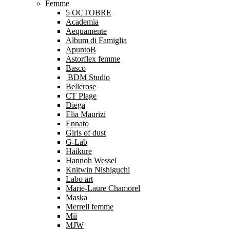
Femme
5 OCTOBRE
Academia
Aequamente
Album di Famiglia
ApuntoB
Astorflex femme
Basco
BDM Studio
Bellerose
CT Plage
Diega
Elia Maurizi
Ennato
Girls of dust
G-Lab
Haikure
Hannoh Wessel
Knitwin Nishiguchi
Labo art
Marie-Laure Chamorel
Maska
Merrell femme
Mii
MJW