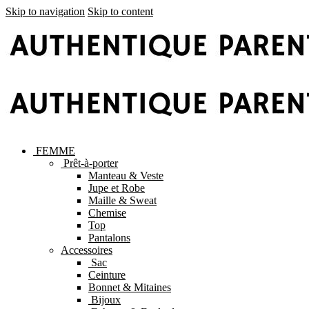
Skip to navigation
Skip to content
FEMME
Prêt-à-porter
Manteau & Veste
Jupe et Robe
Maille & Sweat
Chemise
Top
Pantalons
Accessoires
Sac
Ceinture
Bonnet & Mitaines
Bijoux