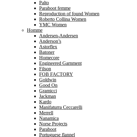
Palto
Paraboot femme
Reproduction of found Women
Roberto Collina Women
YMC Women
Homme
Andersen-Andersen
Anderson’s
Astorflex
Batoner
Homecore
Engineered Garnment
Filson
FOB FACTORY
Goldwin
Good On
Gramicci
Jackman
Kardo
Manifaturra Ceccarelli
Merrell
Nanamica
Norse Projects
Paraboot
Portuguese flannel