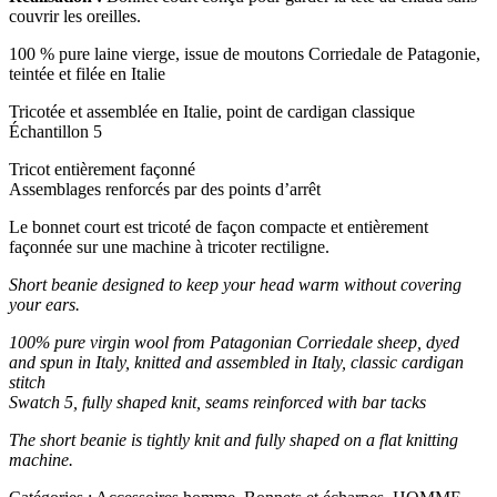
couvrir les oreilles.
100 % pure laine vierge, issue de moutons Corriedale de Patagonie,
teintée et filée en Italie
Tricotée et assemblée en Italie, point de cardigan classique
Échantillon 5
Tricot entièrement façonné
Assemblages renforcés par des points d’arrêt
Le bonnet court est tricoté de façon compacte et entièrement
façonnée sur une machine à tricoter rectiligne.
Short beanie designed to keep your head warm without covering
your ears.
100% pure virgin wool from Patagonian Corriedale sheep, dyed
and spun in Italy, k
nitted and assembled in Italy, classic cardigan
stitch
Swatch 5, f
ully shaped knit, s
eams reinforced with bar tacks
The short beanie is tightly knit and fully shaped on a flat knitting
machine.