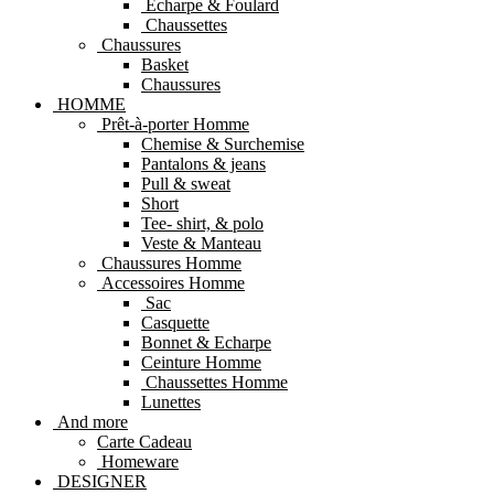
Echarpe & Foulard
Chaussettes
Chaussures
Basket
Chaussures
HOMME
Prêt-à-porter Homme
Chemise & Surchemise
Pantalons & jeans
Pull & sweat
Short
Tee- shirt, & polo
Veste & Manteau
Chaussures Homme
Accessoires Homme
Sac
Casquette
Bonnet & Echarpe
Ceinture Homme
Chaussettes Homme
Lunettes
And more
Carte Cadeau
Homeware
DESIGNER