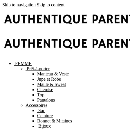
Skip to navigation
Skip to content
FEMME
Prêt-à-porter
Manteau & Veste
Jupe et Robe
Maille & Sweat
Chemise
Top
Pantalons
Accessoires
Sac
Ceinture
Bonnet & Mitaines
Bijoux