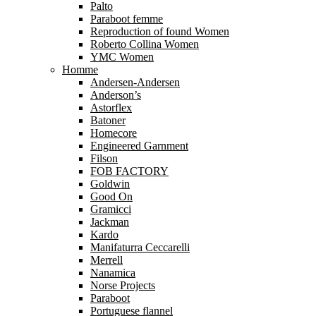
Palto
Paraboot femme
Reproduction of found Women
Roberto Collina Women
YMC Women
Homme
Andersen-Andersen
Anderson’s
Astorflex
Batoner
Homecore
Engineered Garnment
Filson
FOB FACTORY
Goldwin
Good On
Gramicci
Jackman
Kardo
Manifaturra Ceccarelli
Merrell
Nanamica
Norse Projects
Paraboot
Portuguese flannel