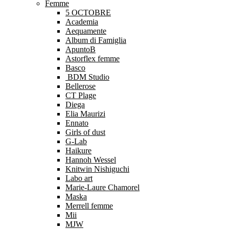
Femme
5 OCTOBRE
Academia
Aequamente
Album di Famiglia
ApuntoB
Astorflex femme
Basco
BDM Studio
Bellerose
CT Plage
Diega
Elia Maurizi
Ennato
Girls of dust
G-Lab
Haikure
Hannoh Wessel
Knitwin Nishiguchi
Labo art
Marie-Laure Chamorel
Maska
Merrell femme
Mii
MJW