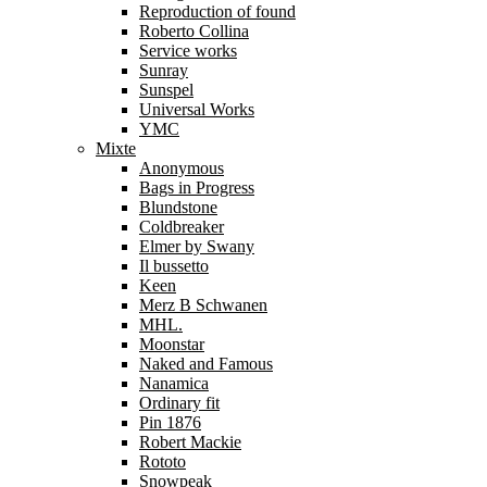
Reproduction of found
Roberto Collina
Service works
Sunray
Sunspel
Universal Works
YMC
Mixte
Anonymous
Bags in Progress
Blundstone
Coldbreaker
Elmer by Swany
Il bussetto
Keen
Merz B Schwanen
MHL.
Moonstar
Naked and Famous
Nanamica
Ordinary fit
Pin 1876
Robert Mackie
Rototo
Snowpeak