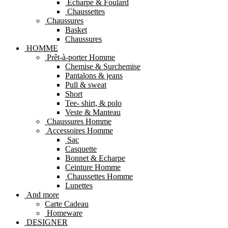
Echarpe & Foulard
Chaussettes
Chaussures
Basket
Chaussures
HOMME
Prêt-à-porter Homme
Chemise & Surchemise
Pantalons & jeans
Pull & sweat
Short
Tee- shirt, & polo
Veste & Manteau
Chaussures Homme
Accessoires Homme
Sac
Casquette
Bonnet & Echarpe
Ceinture Homme
Chaussettes Homme
Lunettes
And more
Carte Cadeau
Homeware
DESIGNER