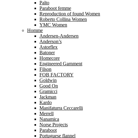
Palto
Paraboot femme
Reproduction of found Women
Roberto Collina Women
YMC Women
Homme
Andersen-Andersen
Anderson’s
Astorflex
Batoner
Homecore
Engineered Garnment
Filson
FOB FACTORY
Goldwin
Good On
Gramicci
Jackman
Kardo
Manifaturra Ceccarelli
Merrell
Nanamica
Norse Projects
Paraboot
Portuguese flannel