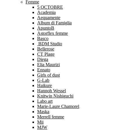
Femme
5 OCTOBRE
Academia
Aequamente
Album di Famiglia
ApuntoB
Astorflex femme
Basco
BDM Studio
Bellerose
CT Plage
Diega
Elia Maurizi
Ennato
Girls of dust
G-Lab
Haikure
Hannoh Wessel
Knitwin Nishiguchi
Labo art
Marie-Laure Chamorel
Maska
Merrell femme
Mii
MJW