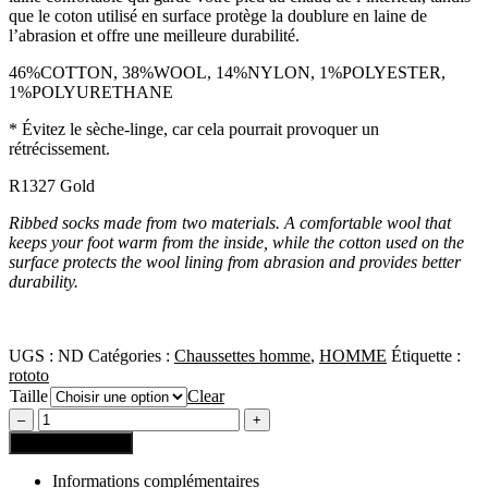
que le coton utilisé en surface protège la doublure en laine de
l’abrasion et offre une meilleure durabilité.
46%COTTON, 38%WOOL, 14%NYLON, 1%POLYESTER,
1%POLYURETHANE
* Évitez le sèche-linge, car cela pourrait provoquer un
rétrécissement.
R1327 Gold
Ribbed socks made from two materials. A comfortable wool that
keeps your foot warm from the inside, while the cotton used on the
surface protects the wool lining from abrasion and provides better
durability.
UGS :
ND
Catégories :
Chaussettes homme
,
HOMME
Étiquette :
rototo
Taille
Clear
Ajouter au panier
Informations complémentaires