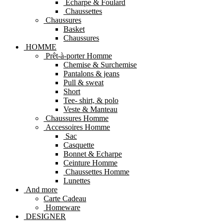
Echarpe & Foulard
Chaussettes
Chaussures
Basket
Chaussures
HOMME
Prêt-à-porter Homme
Chemise & Surchemise
Pantalons & jeans
Pull & sweat
Short
Tee- shirt, & polo
Veste & Manteau
Chaussures Homme
Accessoires Homme
Sac
Casquette
Bonnet & Echarpe
Ceinture Homme
Chaussettes Homme
Lunettes
And more
Carte Cadeau
Homeware
DESIGNER