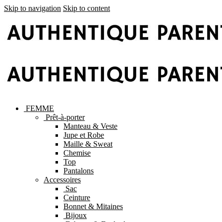
Skip to navigation
Skip to content
FEMME
Prêt-à-porter
Manteau & Veste
Jupe et Robe
Maille & Sweat
Chemise
Top
Pantalons
Accessoires
Sac
Ceinture
Bonnet & Mitaines
Bijoux