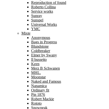
Reproduction of found
Roberto Collina
Service works
Sunray
Sunspel
Universal Works
YMC
Mixte
Anonymous
Bags in Progress
Blundstone
Coldbreaker
Elmer by Swany
Il bussetto
Keen
Merz B Schwanen
MHL.
Moonstar
Naked and Famous
Nanamica
Ordinary fit
Pin 1876
Robert Mackie
Rototo
Snowpeak