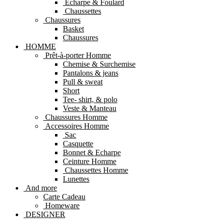
Echarpe & Foulard
Chaussettes
Chaussures
Basket
Chaussures
HOMME
Prêt-à-porter Homme
Chemise & Surchemise
Pantalons & jeans
Pull & sweat
Short
Tee- shirt, & polo
Veste & Manteau
Chaussures Homme
Accessoires Homme
Sac
Casquette
Bonnet & Echarpe
Ceinture Homme
Chaussettes Homme
Lunettes
And more
Carte Cadeau
Homeware
DESIGNER