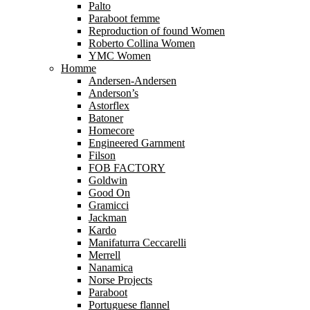
Palto
Paraboot femme
Reproduction of found Women
Roberto Collina Women
YMC Women
Homme
Andersen-Andersen
Anderson’s
Astorflex
Batoner
Homecore
Engineered Garnment
Filson
FOB FACTORY
Goldwin
Good On
Gramicci
Jackman
Kardo
Manifaturra Ceccarelli
Merrell
Nanamica
Norse Projects
Paraboot
Portuguese flannel