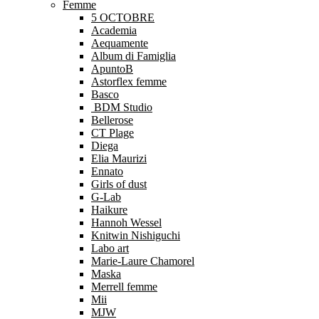
Femme
5 OCTOBRE
Academia
Aequamente
Album di Famiglia
ApuntoB
Astorflex femme
Basco
BDM Studio
Bellerose
CT Plage
Diega
Elia Maurizi
Ennato
Girls of dust
G-Lab
Haikure
Hannoh Wessel
Knitwin Nishiguchi
Labo art
Marie-Laure Chamorel
Maska
Merrell femme
Mii
MJW