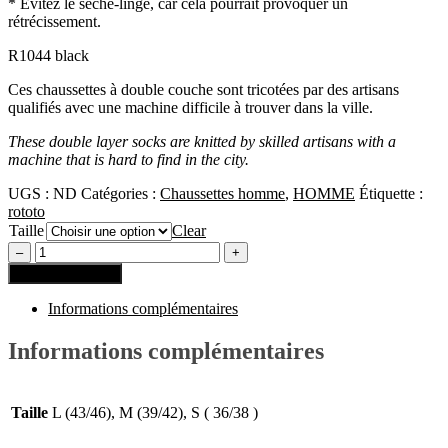
* Évitez le sèche-linge, car cela pourrait provoquer un
rétrécissement.
R1044 black
Ces chaussettes à double couche sont tricotées par des artisans
qualifiés avec une machine difficile à trouver dans la ville.
These double layer socks are knitted by skilled artisans with a
machine that is hard to find in the city.
UGS :
ND
Catégories :
Chaussettes homme
,
HOMME
Étiquette :
rototo
Taille
Clear
Ajouter au panier
Informations complémentaires
Informations complémentaires
Taille
L (43/46), M (39/42), S ( 36/38 )