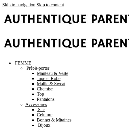
Skip to navigation
Skip to content
FEMME
Prêt-à-porter
Manteau & Veste
Jupe et Robe
Maille & Sweat
Chemise
Top
Pantalons
Accessoires
Sac
Ceinture
Bonnet & Mitaines
Bijoux