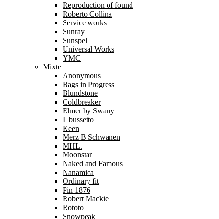
Reproduction of found
Roberto Collina
Service works
Sunray
Sunspel
Universal Works
YMC
Mixte
Anonymous
Bags in Progress
Blundstone
Coldbreaker
Elmer by Swany
Il bussetto
Keen
Merz B Schwanen
MHL.
Moonstar
Naked and Famous
Nanamica
Ordinary fit
Pin 1876
Robert Mackie
Rototo
Snowpeak