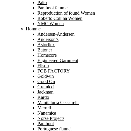
Palto
Paraboot femme
Reproduction of found Women
Roberto Collina Women
YMC Women
Homme
Andersen-Andersen
Anderson’s
Astorflex
Batoner
Homecore
Engineered Garnment
Filson
FOB FACTORY
Goldwin
Good On
Gramicci
Jackman
Kardo
Manifaturra Ceccarelli
Merrell
Nanamica
Norse Projects
Paraboot
Portuguese flannel