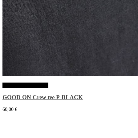
Choix des options
GOOD ON Crew tee P-BLACK
60,00
€