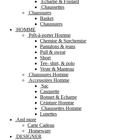
Echarpe & Foulard
Chaussettes
Chaussures
Basket
Chaussures
HOMME
Prêt-à-porter Homme
Chemise & Surchemise
Pantalons & jeans
Pull & sweat
Short
Tee- shirt, & polo
Veste & Manteau
Chaussures Homme
Accessoires Homme
Sac
Casquette
Bonnet & Echarpe
Ceinture Homme
Chaussettes Homme
Lunettes
And more
Carte Cadeau
Homeware
DESIGNER