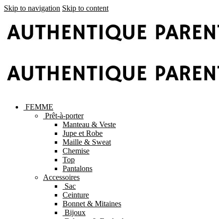
Skip to navigation
Skip to content
FEMME
Prêt-à-porter
Manteau & Veste
Jupe et Robe
Maille & Sweat
Chemise
Top
Pantalons
Accessoires
Sac
Ceinture
Bonnet & Mitaines
Bijoux