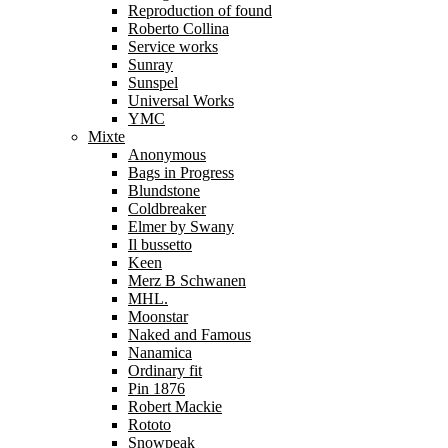
Reproduction of found
Roberto Collina
Service works
Sunray
Sunspel
Universal Works
YMC
Mixte
Anonymous
Bags in Progress
Blundstone
Coldbreaker
Elmer by Swany
Il bussetto
Keen
Merz B Schwanen
MHL.
Moonstar
Naked and Famous
Nanamica
Ordinary fit
Pin 1876
Robert Mackie
Rototo
Snowpeak