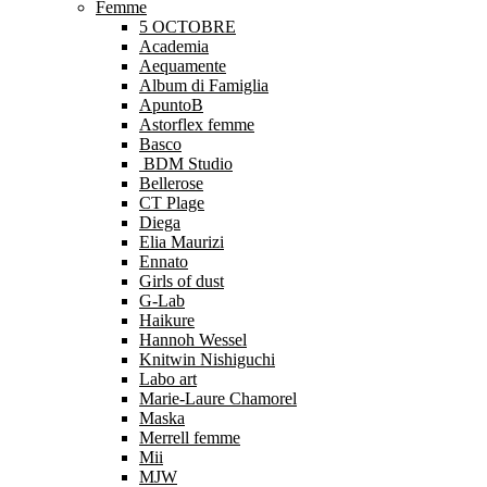
Femme
5 OCTOBRE
Academia
Aequamente
Album di Famiglia
ApuntoB
Astorflex femme
Basco
BDM Studio
Bellerose
CT Plage
Diega
Elia Maurizi
Ennato
Girls of dust
G-Lab
Haikure
Hannoh Wessel
Knitwin Nishiguchi
Labo art
Marie-Laure Chamorel
Maska
Merrell femme
Mii
MJW