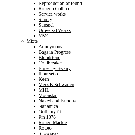
Reproduction of found
Roberto Collina
Service works
Sunray
Sunspel
Universal Works
YMC
Mixte
Anonymous
Bags in Progress
Blundstone
Coldbreaker
Elmer by Swany
Il bussetto
Keen
Merz B Schwanen
MHL.
Moonstar
Naked and Famous
Nanamica
Ordinary fit
Pin 1876
Robert Mackie
Rototo
Snowpeak