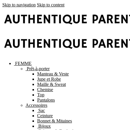
Skip to navigation
Skip to content
FEMME
Prêt-à-porter
Manteau & Veste
Jupe et Robe
Maille & Sweat
Chemise
Top
Pantalons
Accessoires
Sac
Ceinture
Bonnet & Mitaines
Bijoux