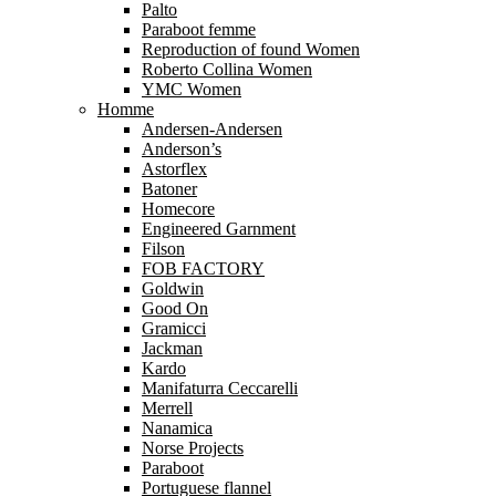
Palto
Paraboot femme
Reproduction of found Women
Roberto Collina Women
YMC Women
Homme
Andersen-Andersen
Anderson’s
Astorflex
Batoner
Homecore
Engineered Garnment
Filson
FOB FACTORY
Goldwin
Good On
Gramicci
Jackman
Kardo
Manifaturra Ceccarelli
Merrell
Nanamica
Norse Projects
Paraboot
Portuguese flannel