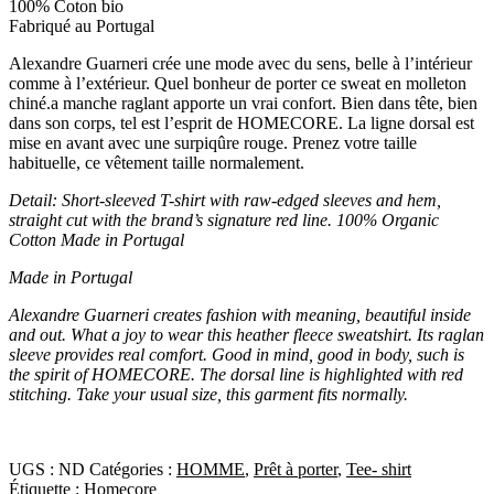
100% Coton bio
Fabriqué au Portugal
Alexandre Guarneri crée une mode avec du sens, belle à l’intérieur
comme à l’extérieur. Quel bonheur de porter ce sweat en molleton
chiné.a manche raglant apporte un vrai confort. Bien dans tête, bien
dans son corps, tel est l’esprit de HOMECORE. La ligne dorsal est
mise en avant avec une surpiqûre rouge. Prenez votre taille
habituelle, ce vêtement taille normalement.
Detail:
Short-sleeved T-shirt with raw-edged sleeves and hem,
straight cut with the brand’s signature red line. 100% Organic
Cotton Made in Portugal
Made in Portugal
Alexandre Guarneri creates fashion with meaning, beautiful inside
and out. What a joy to wear this heather fleece sweatshirt. Its raglan
sleeve provides real comfort. Good in mind, good in body, such is
the spirit of HOMECORE. The dorsal line is highlighted with red
stitching. Take your usual size, this garment fits normally.
UGS :
ND
Catégories :
HOMME
,
Prêt à porter
,
Tee- shirt
Étiquette :
Homecore