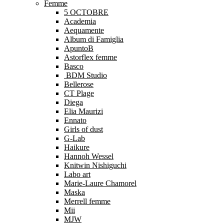
Femme
5 OCTOBRE
Academia
Aequamente
Album di Famiglia
ApuntoB
Astorflex femme
Basco
BDM Studio
Bellerose
CT Plage
Diega
Elia Maurizi
Ennato
Girls of dust
G-Lab
Haikure
Hannoh Wessel
Knitwin Nishiguchi
Labo art
Marie-Laure Chamorel
Maska
Merrell femme
Mii
MJW