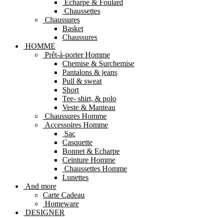
Echarpe & Foulard
Chaussettes
Chaussures
Basket
Chaussures
HOMME
Prêt-à-porter Homme
Chemise & Surchemise
Pantalons & jeans
Pull & sweat
Short
Tee- shirt, & polo
Veste & Manteau
Chaussures Homme
Accessoires Homme
Sac
Casquette
Bonnet & Echarpe
Ceinture Homme
Chaussettes Homme
Lunettes
And more
Carte Cadeau
Homeware
DESIGNER