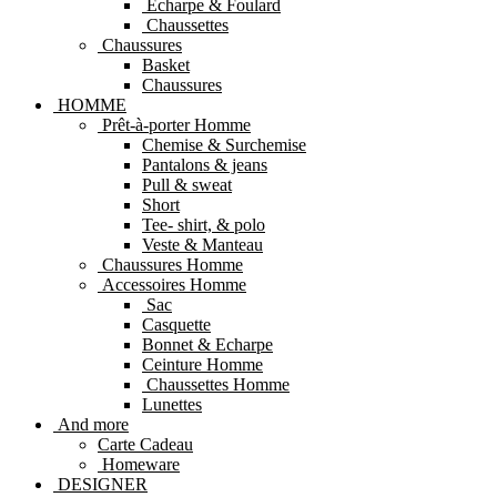
Echarpe & Foulard
Chaussettes
Chaussures
Basket
Chaussures
HOMME
Prêt-à-porter Homme
Chemise & Surchemise
Pantalons & jeans
Pull & sweat
Short
Tee- shirt, & polo
Veste & Manteau
Chaussures Homme
Accessoires Homme
Sac
Casquette
Bonnet & Echarpe
Ceinture Homme
Chaussettes Homme
Lunettes
And more
Carte Cadeau
Homeware
DESIGNER