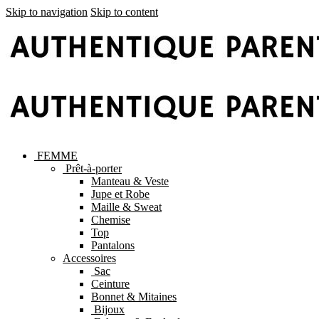
Skip to navigation
Skip to content
FEMME
Prêt-à-porter
Manteau & Veste
Jupe et Robe
Maille & Sweat
Chemise
Top
Pantalons
Accessoires
Sac
Ceinture
Bonnet & Mitaines
Bijoux