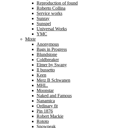
Reproduction of found
Roberto Collina
Service works
Sunray
Sunspel
Universal Works
YMC
Mixte
Anonymous
Bags in Progress
Blundstone
Coldbreaker
Elmer by Swany
Il bussetto
Keen
Merz B Schwanen
MHL.
Moonstar
Naked and Famous
Nanamica
Ordinary fit
Pin 1876
Robert Mackie
Rototo
Snowpeak