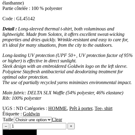
élasthanne)
Partie côtelée : 100 % polyester
Code : GL45142
Detail :
Long-sleeved thermal t-shirt, both voluminous and
lightweight. Made from Solotex, it offers excellent sweat-wicking
properties and dries quickly. Wrinkle-resistant and easy to care for,
it’s ideal for many situations, from the city to the outdoors.
Long-lasting UV protection (UPF 50+, UV protection factor of 95%
or higher) is effective in direct sunlight.
Sleek design with an embroidered Goldwin logo on the left sleeve.
Polygiene Stayfresh antibacterial and deodorizing treatment for
optimal odor protection.
The use of partially recycled yarns minimizes environmental impact.
Main fabric: DELTA SLX Waffle (54% polyester, 46% elastane)
Rib: 100% polyester
UGS :
ND
Catégories :
HOMME
,
Prêt à porter
,
Tee- shirt
Étiquette :
Goldwin
Taille
Clear
Ajouter au panier