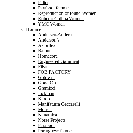
Palto
Paraboot femme
Reproduction of found Women
Roberto Collina Women
YMC Women
Homme
Andersen-Andersen
Anderson’s
Astorflex
Batoner
Homecore
Engineered Garnment
Filson
FOB FACTORY
Goldwin
Good On
Gramicci
Jackman
Kardo
Manifaturra Ceccarelli
Merrell
Nanamica
Norse Projects
Paraboot
Portuguese flannel