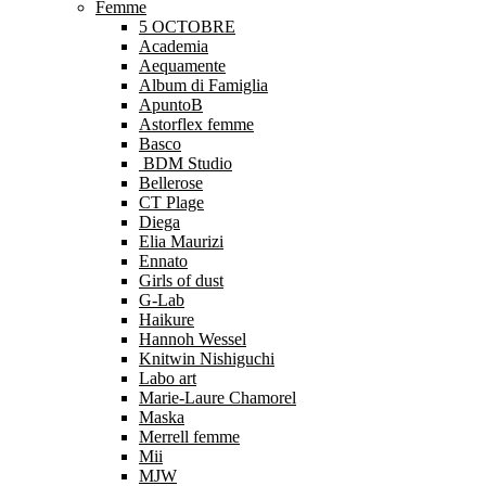
Femme
5 OCTOBRE
Academia
Aequamente
Album di Famiglia
ApuntoB
Astorflex femme
Basco
BDM Studio
Bellerose
CT Plage
Diega
Elia Maurizi
Ennato
Girls of dust
G-Lab
Haikure
Hannoh Wessel
Knitwin Nishiguchi
Labo art
Marie-Laure Chamorel
Maska
Merrell femme
Mii
MJW