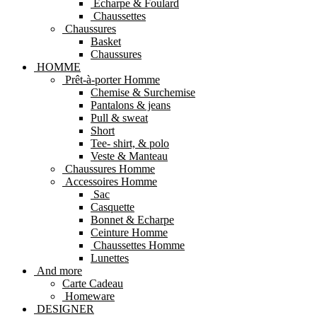
Echarpe & Foulard
Chaussettes
Chaussures
Basket
Chaussures
HOMME
Prêt-à-porter Homme
Chemise & Surchemise
Pantalons & jeans
Pull & sweat
Short
Tee- shirt, & polo
Veste & Manteau
Chaussures Homme
Accessoires Homme
Sac
Casquette
Bonnet & Echarpe
Ceinture Homme
Chaussettes Homme
Lunettes
And more
Carte Cadeau
Homeware
DESIGNER