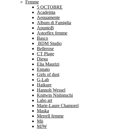
Femme
5 OCTOBRE
Academia
Aequamente
Album di Famiglia
ApuntoB
Astorflex femme
Basco
BDM Studio
Bellerose
CT Plage
Diega
Elia Maurizi
Ennato
Girls of dust
G-Lab
Haikure
Hannoh Wessel
Knitwin Nishiguchi
Labo art
Marie-Laure Chamorel
Maska
Merrell femme
Mii
MJW