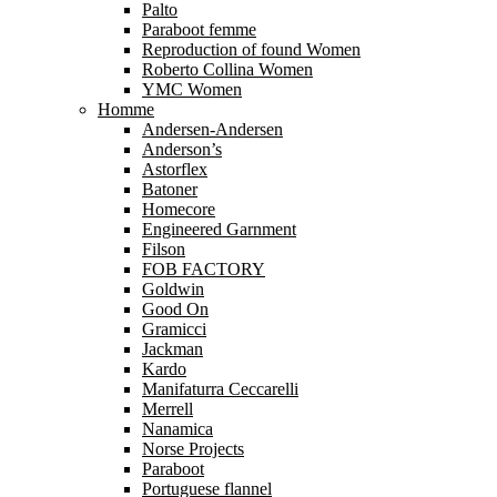
Palto
Paraboot femme
Reproduction of found Women
Roberto Collina Women
YMC Women
Homme
Andersen-Andersen
Anderson’s
Astorflex
Batoner
Homecore
Engineered Garnment
Filson
FOB FACTORY
Goldwin
Good On
Gramicci
Jackman
Kardo
Manifaturra Ceccarelli
Merrell
Nanamica
Norse Projects
Paraboot
Portuguese flannel