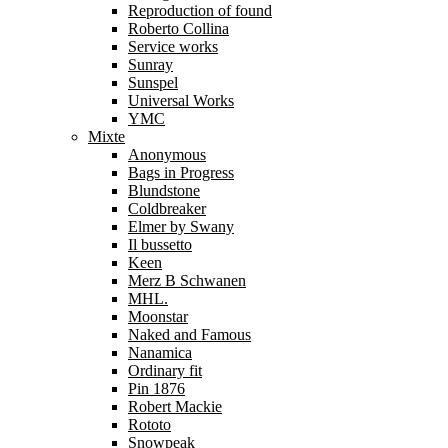
Reproduction of found
Roberto Collina
Service works
Sunray
Sunspel
Universal Works
YMC
Mixte
Anonymous
Bags in Progress
Blundstone
Coldbreaker
Elmer by Swany
Il bussetto
Keen
Merz B Schwanen
MHL.
Moonstar
Naked and Famous
Nanamica
Ordinary fit
Pin 1876
Robert Mackie
Rototo
Snowpeak