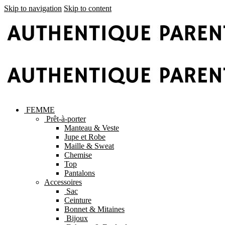
Skip to navigation
Skip to content
FEMME
Prêt-à-porter
Manteau & Veste
Jupe et Robe
Maille & Sweat
Chemise
Top
Pantalons
Accessoires
Sac
Ceinture
Bonnet & Mitaines
Bijoux