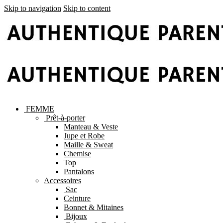
Skip to navigation
Skip to content
FEMME
Prêt-à-porter
Manteau & Veste
Jupe et Robe
Maille & Sweat
Chemise
Top
Pantalons
Accessoires
Sac
Ceinture
Bonnet & Mitaines
Bijoux