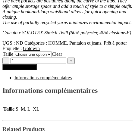
The back pockets are positioned along the curve of the hips. They
offer ample storage space and add a touch of style to a simple outfit.
A unique hook-and-loop waistband allows for quick opening and
closing.
The use of partially recycled yarns minimizes environmental impact.
Calculo x SOLOTEX Stretch Twill (60% polyester, 40% elastane-P)
UGS :
ND
Catégories :
HOMME
,
Pantalon et jeans
,
Prêt à porter
Étiquette :
Goldwin
Taille
Clear
Ajouter au panier
Informations complémentaires
Informations complémentaires
Taille
S, M, L, XL
Related Products