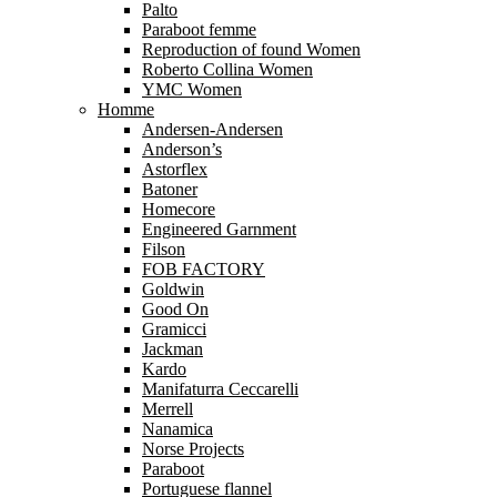
Palto
Paraboot femme
Reproduction of found Women
Roberto Collina Women
YMC Women
Homme
Andersen-Andersen
Anderson’s
Astorflex
Batoner
Homecore
Engineered Garnment
Filson
FOB FACTORY
Goldwin
Good On
Gramicci
Jackman
Kardo
Manifaturra Ceccarelli
Merrell
Nanamica
Norse Projects
Paraboot
Portuguese flannel