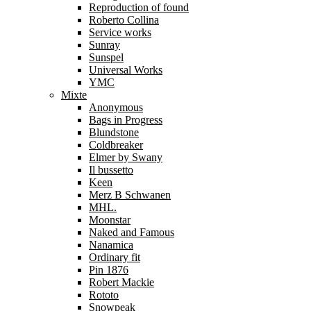
Reproduction of found
Roberto Collina
Service works
Sunray
Sunspel
Universal Works
YMC
Mixte
Anonymous
Bags in Progress
Blundstone
Coldbreaker
Elmer by Swany
Il bussetto
Keen
Merz B Schwanen
MHL.
Moonstar
Naked and Famous
Nanamica
Ordinary fit
Pin 1876
Robert Mackie
Rototo
Snowpeak