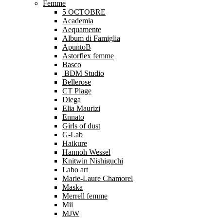
Femme
5 OCTOBRE
Academia
Aequamente
Album di Famiglia
ApuntoB
Astorflex femme
Basco
BDM Studio
Bellerose
CT Plage
Diega
Elia Maurizi
Ennato
Girls of dust
G-Lab
Haikure
Hannoh Wessel
Knitwin Nishiguchi
Labo art
Marie-Laure Chamorel
Maska
Merrell femme
Mii
MJW