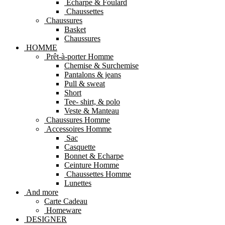
Echarpe & Foulard
Chaussettes
Chaussures
Basket
Chaussures
HOMME
Prêt-à-porter Homme
Chemise & Surchemise
Pantalons & jeans
Pull & sweat
Short
Tee- shirt, & polo
Veste & Manteau
Chaussures Homme
Accessoires Homme
Sac
Casquette
Bonnet & Echarpe
Ceinture Homme
Chaussettes Homme
Lunettes
And more
Carte Cadeau
Homeware
DESIGNER