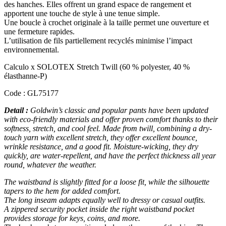
des hanches. Elles offrent un grand espace de rangement et
apportent une touche de style à une tenue simple.
Une boucle à crochet originale à la taille permet une ouverture et
une fermeture rapides.
L’utilisation de fils partiellement recyclés minimise l’impact
environnemental.
Calculo x SOLOTEX Stretch Twill (60 % polyester, 40 %
élasthanne-P)
Code : GL75177
Detail :
Goldwin’s classic and popular pants have been updated
with eco-friendly materials and offer proven comfort thanks to their
softness, stretch, and cool feel. Made from twill, combining a dry-
touch yarn with excellent stretch, they offer excellent bounce,
wrinkle resistance, and a good fit. Moisture-wicking, they dry
quickly, are water-repellent, and have the perfect thickness all year
round, whatever the weather.
The waistband is slightly fitted for a loose fit, while the silhouette
tapers to the hem for added comfort.
The long inseam adapts equally well to dressy or casual outfits.
A zippered security pocket inside the right waistband pocket
provides storage for keys, coins, and more.