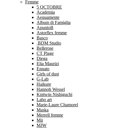
Femme
5 OCTOBRE
Academia
Aequamente
Album di Famiglia
ApuntoB
Astorflex femme
Basco
BDM Studio
Bellerose
CT Plage
Diega
Elia Maurizi
Ennato
Girls of dust
G-Lab
Haikure
Hannoh Wessel
Knitwin Nishiguchi
Labo art
Marie-Laure Chamorel
Maska
Merrell femme
Mii
MJW