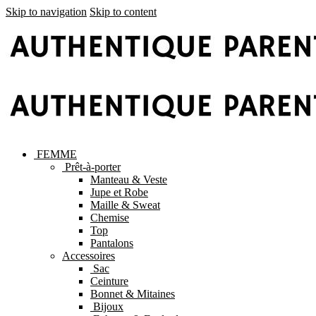
Skip to navigation
Skip to content
FEMME
Prêt-à-porter
Manteau & Veste
Jupe et Robe
Maille & Sweat
Chemise
Top
Pantalons
Accessoires
Sac
Ceinture
Bonnet & Mitaines
Bijoux