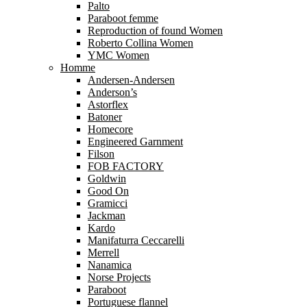
Palto
Paraboot femme
Reproduction of found Women
Roberto Collina Women
YMC Women
Homme
Andersen-Andersen
Anderson’s
Astorflex
Batoner
Homecore
Engineered Garnment
Filson
FOB FACTORY
Goldwin
Good On
Gramicci
Jackman
Kardo
Manifaturra Ceccarelli
Merrell
Nanamica
Norse Projects
Paraboot
Portuguese flannel