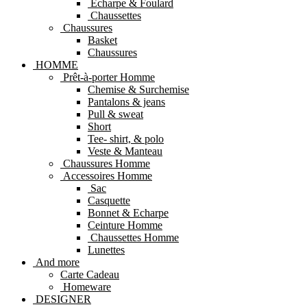
Echarpe & Foulard
Chaussettes
Chaussures
Basket
Chaussures
HOMME
Prêt-à-porter Homme
Chemise & Surchemise
Pantalons & jeans
Pull & sweat
Short
Tee- shirt, & polo
Veste & Manteau
Chaussures Homme
Accessoires Homme
Sac
Casquette
Bonnet & Echarpe
Ceinture Homme
Chaussettes Homme
Lunettes
And more
Carte Cadeau
Homeware
DESIGNER