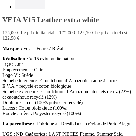
VEJA V15 Leather extra white
175,00
€
Le prix initial était : 175,00 €.
122,50
€
Le prix actuel est :
122,50 €.
Marque :
Veja – France/ Brésil
Réalisation :
V 15 extra white natural
Tige : Cuir
Empiècements : Cuir
Logo V : Suède
Semelle intérieure : Caoutchouc d’Amazonie, canne à sucre,
E.V.A.* recyclé et coton biologique
Semelle extérieure : Caoutchouc d’Amazonie, déchets de riz (22%)
et caoutchouc recyclé (12%)
Doublure : Tech (100% polyester recyclé)
Lacets : Coton biologique (100%)
Boucle arrière : Polyester recyclé (100%)
La parenthèse :
Fabriqué au Brésil dans la région de Porto Alegre
UGS :
ND
Catégories :
LAST PIECES Femme
,
Summer Sale
,