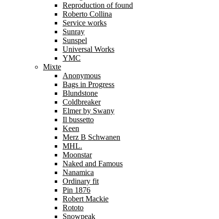
Reproduction of found
Roberto Collina
Service works
Sunray
Sunspel
Universal Works
YMC
Mixte
Anonymous
Bags in Progress
Blundstone
Coldbreaker
Elmer by Swany
Il bussetto
Keen
Merz B Schwanen
MHL.
Moonstar
Naked and Famous
Nanamica
Ordinary fit
Pin 1876
Robert Mackie
Rototo
Snowpeak