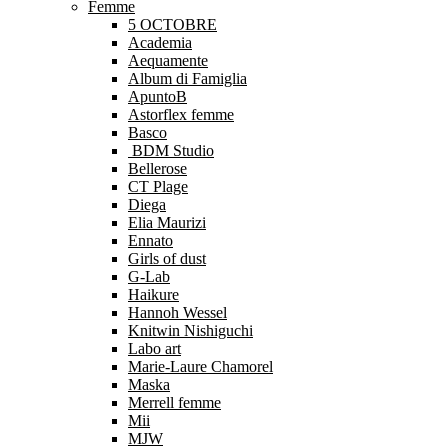
Femme
5 OCTOBRE
Academia
Aequamente
Album di Famiglia
ApuntoB
Astorflex femme
Basco
BDM Studio
Bellerose
CT Plage
Diega
Elia Maurizi
Ennato
Girls of dust
G-Lab
Haikure
Hannoh Wessel
Knitwin Nishiguchi
Labo art
Marie-Laure Chamorel
Maska
Merrell femme
Mii
MJW