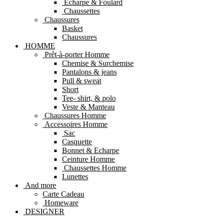
Echarpe & Foulard
Chaussettes
Chaussures
Basket
Chaussures
HOMME
Prêt-à-porter Homme
Chemise & Surchemise
Pantalons & jeans
Pull & sweat
Short
Tee- shirt, & polo
Veste & Manteau
Chaussures Homme
Accessoires Homme
Sac
Casquette
Bonnet & Echarpe
Ceinture Homme
Chaussettes Homme
Lunettes
And more
Carte Cadeau
Homeware
DESIGNER