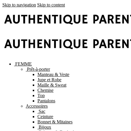
Skip to navigation
Skip to content
FEMME
Prêt-à-porter
Manteau & Veste
Jupe et Robe
Maille & Sweat
Chemise
Top
Pantalons
Accessoires
Sac
Ceinture
Bonnet & Mitaines
Bijoux