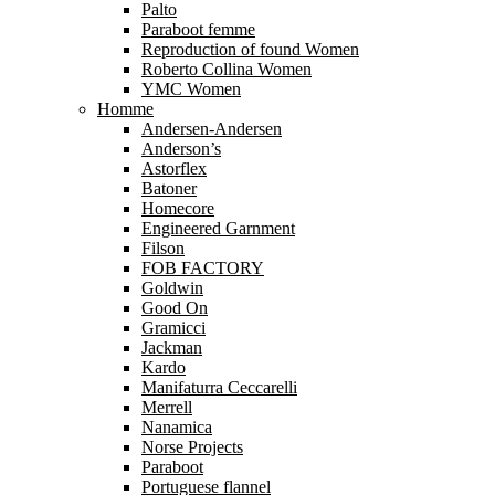
Palto
Paraboot femme
Reproduction of found Women
Roberto Collina Women
YMC Women
Homme
Andersen-Andersen
Anderson’s
Astorflex
Batoner
Homecore
Engineered Garnment
Filson
FOB FACTORY
Goldwin
Good On
Gramicci
Jackman
Kardo
Manifaturra Ceccarelli
Merrell
Nanamica
Norse Projects
Paraboot
Portuguese flannel