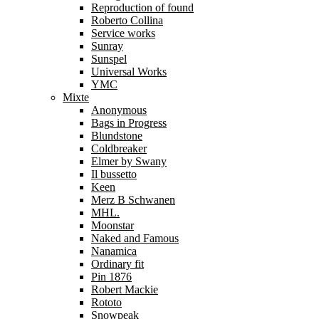
Reproduction of found
Roberto Collina
Service works
Sunray
Sunspel
Universal Works
YMC
Mixte
Anonymous
Bags in Progress
Blundstone
Coldbreaker
Elmer by Swany
Il bussetto
Keen
Merz B Schwanen
MHL.
Moonstar
Naked and Famous
Nanamica
Ordinary fit
Pin 1876
Robert Mackie
Rototo
Snowpeak