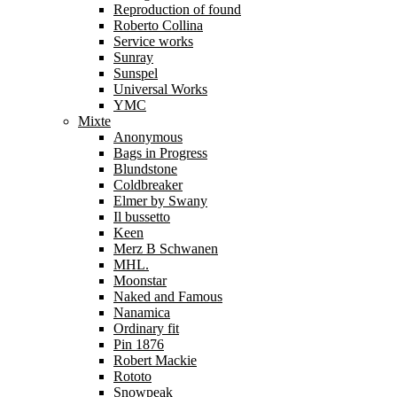
Reproduction of found
Roberto Collina
Service works
Sunray
Sunspel
Universal Works
YMC
Mixte
Anonymous
Bags in Progress
Blundstone
Coldbreaker
Elmer by Swany
Il bussetto
Keen
Merz B Schwanen
MHL.
Moonstar
Naked and Famous
Nanamica
Ordinary fit
Pin 1876
Robert Mackie
Rototo
Snowpeak