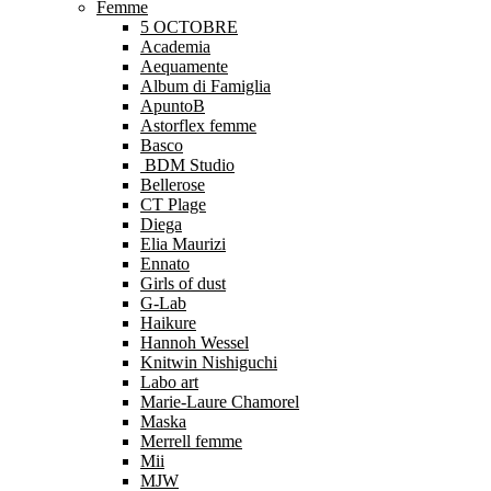
Femme
5 OCTOBRE
Academia
Aequamente
Album di Famiglia
ApuntoB
Astorflex femme
Basco
BDM Studio
Bellerose
CT Plage
Diega
Elia Maurizi
Ennato
Girls of dust
G-Lab
Haikure
Hannoh Wessel
Knitwin Nishiguchi
Labo art
Marie-Laure Chamorel
Maska
Merrell femme
Mii
MJW