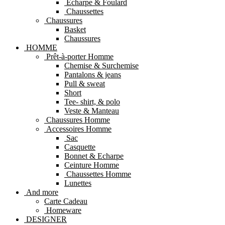
Echarpe & Foulard
Chaussettes
Chaussures
Basket
Chaussures
HOMME
Prêt-à-porter Homme
Chemise & Surchemise
Pantalons & jeans
Pull & sweat
Short
Tee- shirt, & polo
Veste & Manteau
Chaussures Homme
Accessoires Homme
Sac
Casquette
Bonnet & Echarpe
Ceinture Homme
Chaussettes Homme
Lunettes
And more
Carte Cadeau
Homeware
DESIGNER