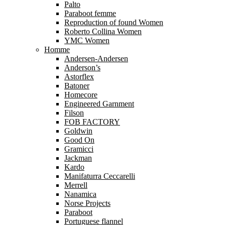
Palto
Paraboot femme
Reproduction of found Women
Roberto Collina Women
YMC Women
Homme
Andersen-Andersen
Anderson’s
Astorflex
Batoner
Homecore
Engineered Garnment
Filson
FOB FACTORY
Goldwin
Good On
Gramicci
Jackman
Kardo
Manifaturra Ceccarelli
Merrell
Nanamica
Norse Projects
Paraboot
Portuguese flannel