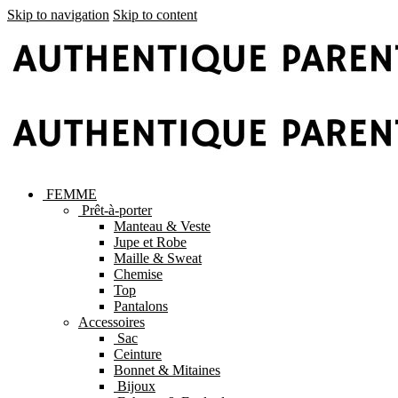
Skip to navigation
Skip to content
FEMME
Prêt-à-porter
Manteau & Veste
Jupe et Robe
Maille & Sweat
Chemise
Top
Pantalons
Accessoires
Sac
Ceinture
Bonnet & Mitaines
Bijoux