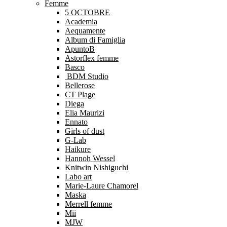
Femme
5 OCTOBRE
Academia
Aequamente
Album di Famiglia
ApuntoB
Astorflex femme
Basco
BDM Studio
Bellerose
CT Plage
Diega
Elia Maurizi
Ennato
Girls of dust
G-Lab
Haikure
Hannoh Wessel
Knitwin Nishiguchi
Labo art
Marie-Laure Chamorel
Maska
Merrell femme
Mii
MJW