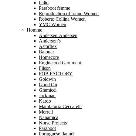
Palto
Paraboot femme
Reproduction of found Women
Roberto Collina Women
YMC Women
Homme
Andersen-Andersen
Anderson’s
Astorflex
Batoner
Homecore
Engineered Garnment
Filson
FOB FACTORY
Goldwin
Good On
Gramicci
Jackman
Kardo
Manifaturra Ceccarelli
Merrell
Nanamica
Norse Projects
Paraboot
Portuguese flannel