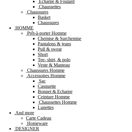
Echarpe & Foulard
Chaussettes
Chaussures
Basket
Chaussures
HOMME
Prêt-à-porter Homme
Chemise & Surchemise
Pantalons & jeans
Pull & sweat
Short
Tee- shirt, & polo
Veste & Manteau
Chaussures Homme
Accessoires Homme
Sac
Casquette
Bonnet & Echarpe
Ceinture Homme
Chaussettes Homme
Lunettes
And more
Carte Cadeau
Homeware
DESIGNER