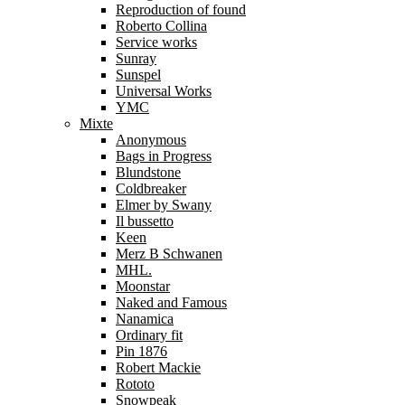
Reproduction of found
Roberto Collina
Service works
Sunray
Sunspel
Universal Works
YMC
Mixte
Anonymous
Bags in Progress
Blundstone
Coldbreaker
Elmer by Swany
Il bussetto
Keen
Merz B Schwanen
MHL.
Moonstar
Naked and Famous
Nanamica
Ordinary fit
Pin 1876
Robert Mackie
Rototo
Snowpeak