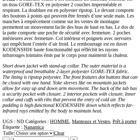
un tissu GORE-TEX en polyester 2 couches imperméable et
respirant. La doublure est en polyester ripstop. Le devant comporte
des boutons à points qui peuvent être fermés d’une seule main. Les
manches à empiècement comme sur les vestes de montagne
permettent un mouvement facile des bras de haut en bas. Le dos de
la patte comporte une poche de sécurité avec fermeture. 2 poches
intérieures avec fermeture. Col intérieur et poignets avec nervures
qui empêchent l’entrée d’air froid. Le rembourrage est en duvet
KODENSHI®︎ haute fonctionnalité qui réfléchit les rayons
infrarouges lointains émis par le corps pour maintenir la chaleur.
Short down jacket with stand-up collar. The outer material is a
waterproof and breathable 2-layer polyester GORE-TEX fabric.
The lining is ripstop polyester. The front features dot buttons that can
be closed with one hand. Yoke sleeves like on mountain jackets
allow for easy up and down arm movement. The back of the tab has
a security pocket with closure. 2 interior pockets with closure. Inner
collar and cuffs with ribs that prevent the entry of cold air. The
padding is high-functional KODENSHI®︎ down which reflects far-
infrared rays emitted by the body to maintain heat.
UGS :
ND
Catégories :
HOMME
,
Manteaux et Vestes
,
Prêt à porter
Étiquette :
Nanamica
Taille
Clear