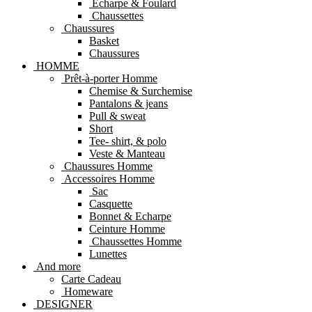
Echarpe & Foulard
Chaussettes
Chaussures
Basket
Chaussures
HOMME
Prêt-à-porter Homme
Chemise & Surchemise
Pantalons & jeans
Pull & sweat
Short
Tee- shirt, & polo
Veste & Manteau
Chaussures Homme
Accessoires Homme
Sac
Casquette
Bonnet & Echarpe
Ceinture Homme
Chaussettes Homme
Lunettes
And more
Carte Cadeau
Homeware
DESIGNER