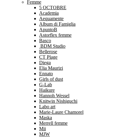
Femme
5 OCTOBRE
Academia
Aequamente
Album di Famiglia
ApuntoB
Astorflex femme
Basco
BDM Studio
Bellerose
CT Plage
Diega
Elia Maurizi
Ennato
Girls of dust
G-Lab
Haikure
Hannoh Wessel
Knitwin Nishiguchi
Labo art
Marie-Laure Chamorel
Maska
Merrell femme
Mii
MJW