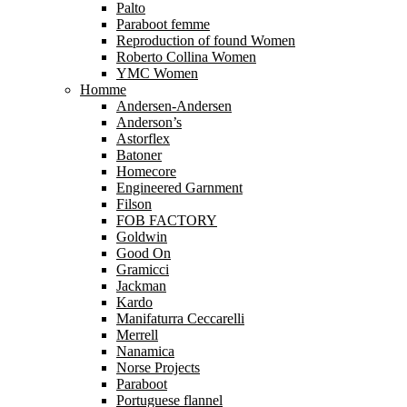
Palto
Paraboot femme
Reproduction of found Women
Roberto Collina Women
YMC Women
Homme
Andersen-Andersen
Anderson’s
Astorflex
Batoner
Homecore
Engineered Garnment
Filson
FOB FACTORY
Goldwin
Good On
Gramicci
Jackman
Kardo
Manifaturra Ceccarelli
Merrell
Nanamica
Norse Projects
Paraboot
Portuguese flannel