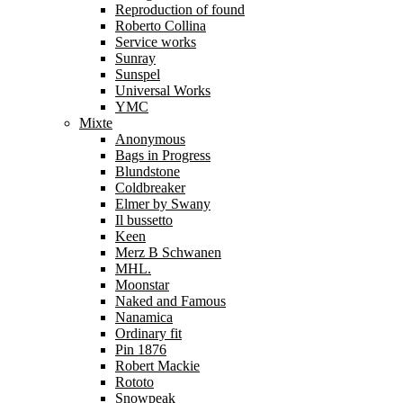
Reproduction of found
Roberto Collina
Service works
Sunray
Sunspel
Universal Works
YMC
Mixte
Anonymous
Bags in Progress
Blundstone
Coldbreaker
Elmer by Swany
Il bussetto
Keen
Merz B Schwanen
MHL.
Moonstar
Naked and Famous
Nanamica
Ordinary fit
Pin 1876
Robert Mackie
Rototo
Snowpeak