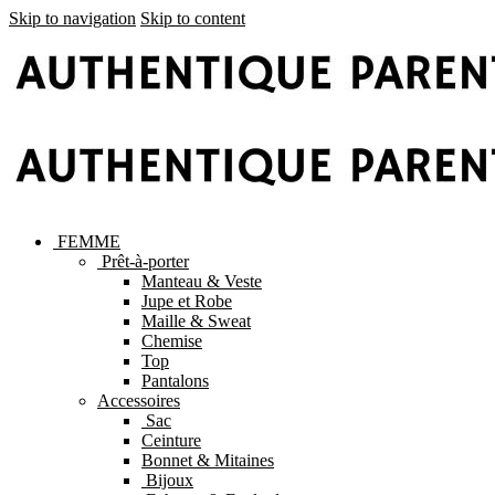
Skip to navigation
Skip to content
FEMME
Prêt-à-porter
Manteau & Veste
Jupe et Robe
Maille & Sweat
Chemise
Top
Pantalons
Accessoires
Sac
Ceinture
Bonnet & Mitaines
Bijoux