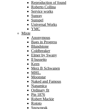
Reproduction of found
Roberto Collina
Service works
Sunray
Sunspel
Universal Works
YMC
Mixte
Anonymous
Bags in Progress
Blundstone
Coldbreaker
Elmer by Swany
Il bussetto
Keen
Merz B Schwanen
MHL.
Moonstar
Naked and Famous
Nanamica
Ordinary fit
Pin 1876
Robert Mackie
Rototo
Snowpeak