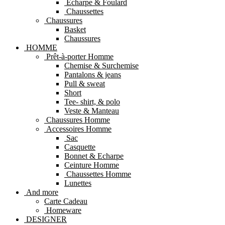
Echarpe & Foulard
Chaussettes
Chaussures
Basket
Chaussures
HOMME
Prêt-à-porter Homme
Chemise & Surchemise
Pantalons & jeans
Pull & sweat
Short
Tee- shirt, & polo
Veste & Manteau
Chaussures Homme
Accessoires Homme
Sac
Casquette
Bonnet & Echarpe
Ceinture Homme
Chaussettes Homme
Lunettes
And more
Carte Cadeau
Homeware
DESIGNER