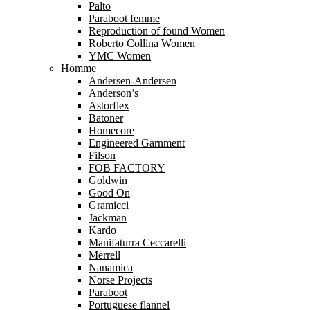
Palto
Paraboot femme
Reproduction of found Women
Roberto Collina Women
YMC Women
Homme
Andersen-Andersen
Anderson’s
Astorflex
Batoner
Homecore
Engineered Garnment
Filson
FOB FACTORY
Goldwin
Good On
Gramicci
Jackman
Kardo
Manifaturra Ceccarelli
Merrell
Nanamica
Norse Projects
Paraboot
Portuguese flannel