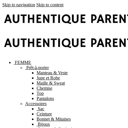
Skip to navigation
Skip to content
FEMME
Prêt-à-porter
Manteau & Veste
Jupe et Robe
Maille & Sweat
Chemise
Top
Pantalons
Accessoires
Sac
Ceinture
Bonnet & Mitaines
Bijoux