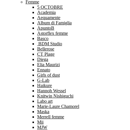
Femme
5 OCTOBRE
Academia
Aequamente
Album di Famiglia
ApuntoB
Astorflex femme
Basco
BDM Studio
Bellerose
CT Plage
Diega
Elia Maurizi
Ennato
Girls of dust
G-Lab
Haikure
Hannoh Wessel
Knitwin Nishiguchi
Labo art
Marie-Laure Chamorel
Maska
Merrell femme
Mii
MJW