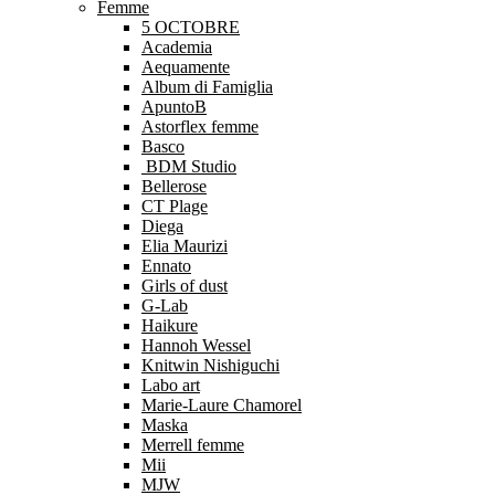
Femme
5 OCTOBRE
Academia
Aequamente
Album di Famiglia
ApuntoB
Astorflex femme
Basco
BDM Studio
Bellerose
CT Plage
Diega
Elia Maurizi
Ennato
Girls of dust
G-Lab
Haikure
Hannoh Wessel
Knitwin Nishiguchi
Labo art
Marie-Laure Chamorel
Maska
Merrell femme
Mii
MJW