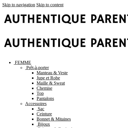
Skip to navigation
Skip to content
FEMME
Prêt-à-porter
Manteau & Veste
Jupe et Robe
Maille & Sweat
Chemise
Top
Pantalons
Accessoires
Sac
Ceinture
Bonnet & Mitaines
Bijoux