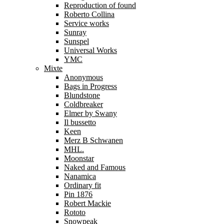
Reproduction of found
Roberto Collina
Service works
Sunray
Sunspel
Universal Works
YMC
Mixte
Anonymous
Bags in Progress
Blundstone
Coldbreaker
Elmer by Swany
Il bussetto
Keen
Merz B Schwanen
MHL.
Moonstar
Naked and Famous
Nanamica
Ordinary fit
Pin 1876
Robert Mackie
Rototo
Snowpeak