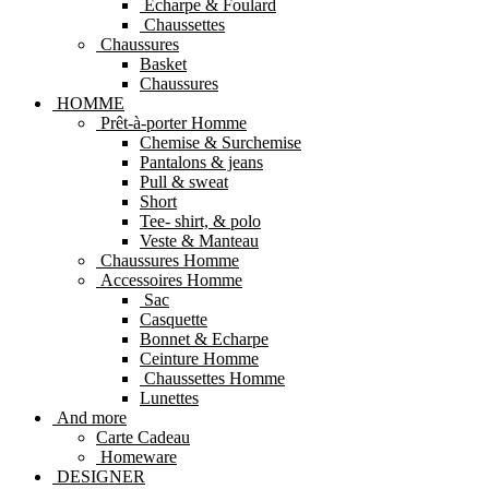
Echarpe & Foulard
Chaussettes
Chaussures
Basket
Chaussures
HOMME
Prêt-à-porter Homme
Chemise & Surchemise
Pantalons & jeans
Pull & sweat
Short
Tee- shirt, & polo
Veste & Manteau
Chaussures Homme
Accessoires Homme
Sac
Casquette
Bonnet & Echarpe
Ceinture Homme
Chaussettes Homme
Lunettes
And more
Carte Cadeau
Homeware
DESIGNER