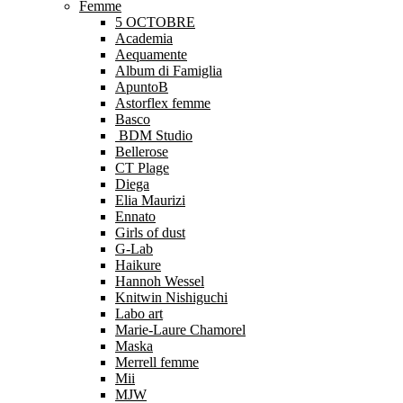
Femme
5 OCTOBRE
Academia
Aequamente
Album di Famiglia
ApuntoB
Astorflex femme
Basco
BDM Studio
Bellerose
CT Plage
Diega
Elia Maurizi
Ennato
Girls of dust
G-Lab
Haikure
Hannoh Wessel
Knitwin Nishiguchi
Labo art
Marie-Laure Chamorel
Maska
Merrell femme
Mii
MJW