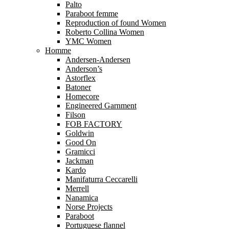
Palto
Paraboot femme
Reproduction of found Women
Roberto Collina Women
YMC Women
Homme
Andersen-Andersen
Anderson’s
Astorflex
Batoner
Homecore
Engineered Garnment
Filson
FOB FACTORY
Goldwin
Good On
Gramicci
Jackman
Kardo
Manifaturra Ceccarelli
Merrell
Nanamica
Norse Projects
Paraboot
Portuguese flannel