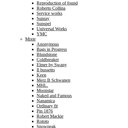
Reproduction of found
Roberto Collina
Service works
Sunray
Sunspel
Universal Works
YMC
Mixte
Anonymous
Bags in Progress
Blundstone
Coldbreaker
Elmer by Swany
Il bussetto
Keen
Merz B Schwanen
MHL.
Moonstar
Naked and Famous
Nanamica
Ordinary fit
Pin 1876
Robert Mackie
Rototo
Snowpeak