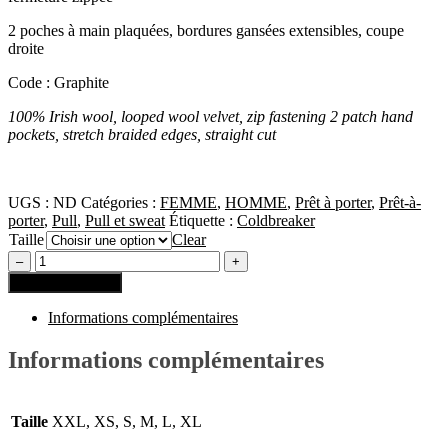
2 poches à main plaquées, bordures gansées extensibles, coupe
droite
Code : Graphite
100% Irish wool, looped wool velvet, zip fastening 2 patch hand
pockets, stretch braided edges, straight cut
UGS :
ND
Catégories :
FEMME
,
HOMME
,
Prêt à porter
,
Prêt-à-
porter
,
Pull
,
Pull et sweat
Étiquette :
Coldbreaker
Taille
Clear
Ajouter au panier
Informations complémentaires
Informations complémentaires
Taille
XXL, XS, S, M, L, XL