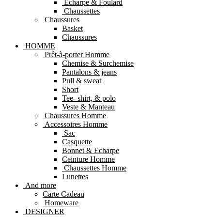
Echarpe & Foulard
Chaussettes
Chaussures
Basket
Chaussures
HOMME
Prêt-à-porter Homme
Chemise & Surchemise
Pantalons & jeans
Pull & sweat
Short
Tee- shirt, & polo
Veste & Manteau
Chaussures Homme
Accessoires Homme
Sac
Casquette
Bonnet & Echarpe
Ceinture Homme
Chaussettes Homme
Lunettes
And more
Carte Cadeau
Homeware
DESIGNER