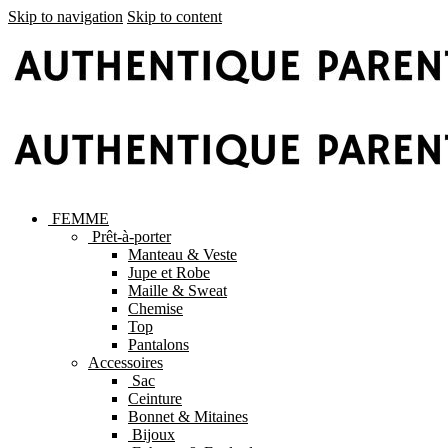
Skip to navigation
Skip to content
FEMME
Prêt-à-porter
Manteau & Veste
Jupe et Robe
Maille & Sweat
Chemise
Top
Pantalons
Accessoires
Sac
Ceinture
Bonnet & Mitaines
Bijoux