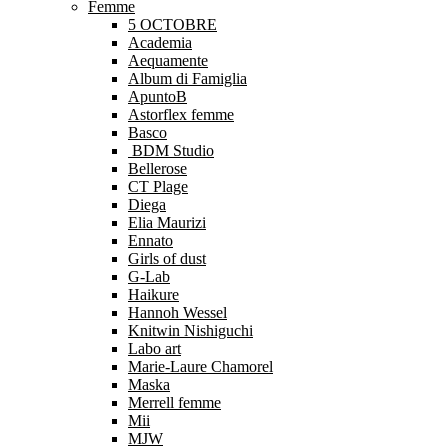
Femme
5 OCTOBRE
Academia
Aequamente
Album di Famiglia
ApuntoB
Astorflex femme
Basco
BDM Studio
Bellerose
CT Plage
Diega
Elia Maurizi
Ennato
Girls of dust
G-Lab
Haikure
Hannoh Wessel
Knitwin Nishiguchi
Labo art
Marie-Laure Chamorel
Maska
Merrell femme
Mii
MJW