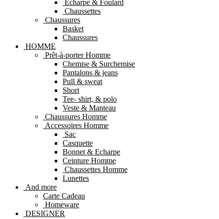
Echarpe & Foulard
Chaussettes
Chaussures
Basket
Chaussures
HOMME
Prêt-à-porter Homme
Chemise & Surchemise
Pantalons & jeans
Pull & sweat
Short
Tee- shirt, & polo
Veste & Manteau
Chaussures Homme
Accessoires Homme
Sac
Casquette
Bonnet & Echarpe
Ceinture Homme
Chaussettes Homme
Lunettes
And more
Carte Cadeau
Homeware
DESIGNER