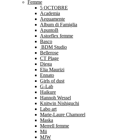
Femme
5 OCTOBRE
Academia
Aequamente
Album di Famiglia
ApuntoB
Astorflex femme
Basco
BDM Studio
Bellerose
CT Plage
Diega
Elia Maurizi
Ennato
Girls of dust
G-Lab
Haikure
Hannoh Wessel
Knitwin Nishiguchi
Labo art
Marie-Laure Chamorel
Maska
Merrell femme
Mii
MJW