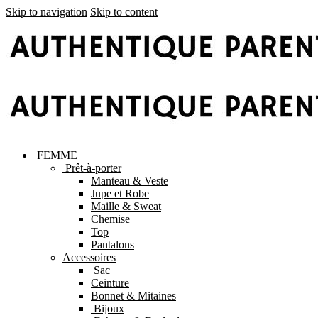
Skip to navigation
Skip to content
FEMME
Prêt-à-porter
Manteau & Veste
Jupe et Robe
Maille & Sweat
Chemise
Top
Pantalons
Accessoires
Sac
Ceinture
Bonnet & Mitaines
Bijoux