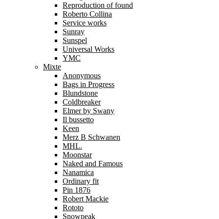
Reproduction of found
Roberto Collina
Service works
Sunray
Sunspel
Universal Works
YMC
Mixte
Anonymous
Bags in Progress
Blundstone
Coldbreaker
Elmer by Swany
Il bussetto
Keen
Merz B Schwanen
MHL.
Moonstar
Naked and Famous
Nanamica
Ordinary fit
Pin 1876
Robert Mackie
Rototo
Snowpeak