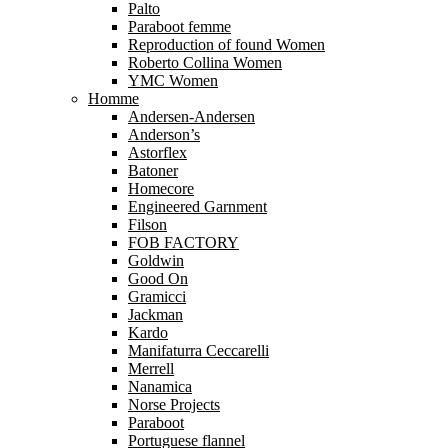
Palto
Paraboot femme
Reproduction of found Women
Roberto Collina Women
YMC Women
Homme
Andersen-Andersen
Anderson’s
Astorflex
Batoner
Homecore
Engineered Garnment
Filson
FOB FACTORY
Goldwin
Good On
Gramicci
Jackman
Kardo
Manifaturra Ceccarelli
Merrell
Nanamica
Norse Projects
Paraboot
Portuguese flannel