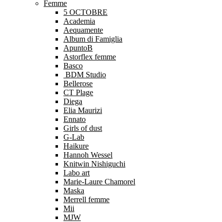
Femme
5 OCTOBRE
Academia
Aequamente
Album di Famiglia
ApuntoB
Astorflex femme
Basco
BDM Studio
Bellerose
CT Plage
Diega
Elia Maurizi
Ennato
Girls of dust
G-Lab
Haikure
Hannoh Wessel
Knitwin Nishiguchi
Labo art
Marie-Laure Chamorel
Maska
Merrell femme
Mii
MJW