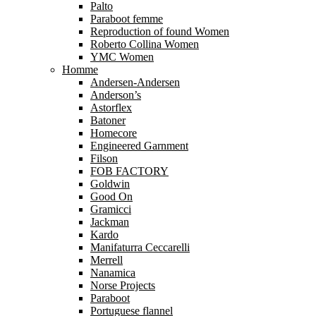
Palto
Paraboot femme
Reproduction of found Women
Roberto Collina Women
YMC Women
Homme
Andersen-Andersen
Anderson’s
Astorflex
Batoner
Homecore
Engineered Garnment
Filson
FOB FACTORY
Goldwin
Good On
Gramicci
Jackman
Kardo
Manifaturra Ceccarelli
Merrell
Nanamica
Norse Projects
Paraboot
Portuguese flannel