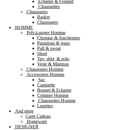
Echarpe & Foulard
Chaussettes
Chaussures
Basket
Chaussures
HOMME
Prêt-à-porter Homme
Chemise & Surchemise
Pantalons & jeans
Pull & sweat
Short
Tee- shirt, & polo
Veste & Manteau
Chaussures Homme
Accessoires Homme
Sac
Casquette
Bonnet & Echarpe
Ceinture Homme
Chaussettes Homme
Lunettes
And more
Carte Cadeau
Homeware
DESIGNER