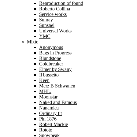
Reproduction of found
Roberto Collina
Service works
Sunray
Sunspel
Universal Works
YMC
Mixte
Anonymous
Bags in Progress
Blundstone
Coldbreaker
Elmer by Swany
Il bussetto
Keen
Merz B Schwanen
MHL.
Moonstar
Naked and Famous
Nanamica
Ordinary fit
Pin 1876
Robert Mackie
Rototo
Snowpeak