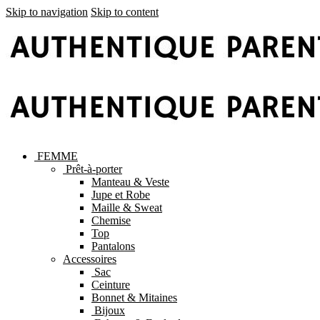
Skip to navigation
Skip to content
FEMME
Prêt-à-porter
Manteau & Veste
Jupe et Robe
Maille & Sweat
Chemise
Top
Pantalons
Accessoires
Sac
Ceinture
Bonnet & Mitaines
Bijoux