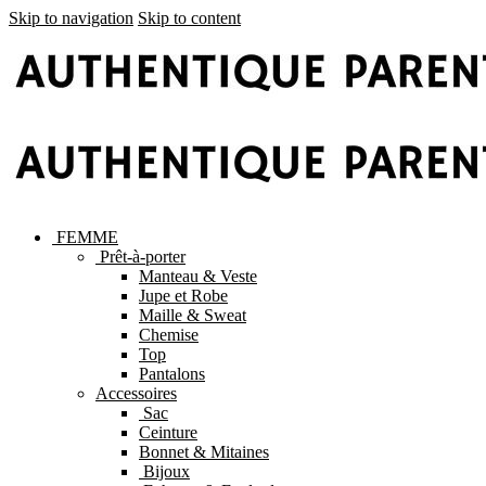
Skip to navigation
Skip to content
FEMME
Prêt-à-porter
Manteau & Veste
Jupe et Robe
Maille & Sweat
Chemise
Top
Pantalons
Accessoires
Sac
Ceinture
Bonnet & Mitaines
Bijoux