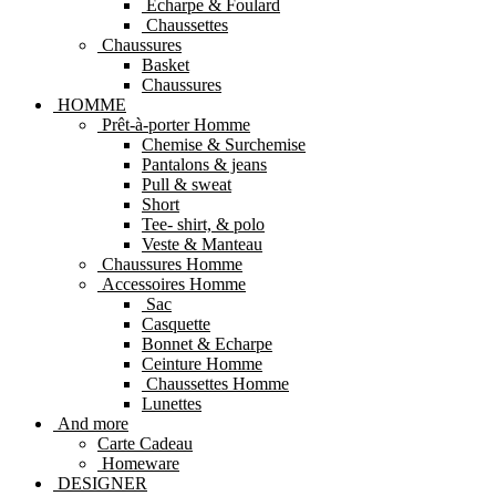
Echarpe & Foulard
Chaussettes
Chaussures
Basket
Chaussures
HOMME
Prêt-à-porter Homme
Chemise & Surchemise
Pantalons & jeans
Pull & sweat
Short
Tee- shirt, & polo
Veste & Manteau
Chaussures Homme
Accessoires Homme
Sac
Casquette
Bonnet & Echarpe
Ceinture Homme
Chaussettes Homme
Lunettes
And more
Carte Cadeau
Homeware
DESIGNER