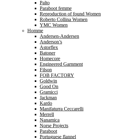
Palto
Paraboot femme
Reproduction of found Women
Roberto Collina Women
YMC Women
Homme
Andersen-Andersen
Anderson’s
Astorflex
Batoner
Homecore
Engineered Garnment
Filson
FOB FACTORY
Goldwin
Good On
Gramicci
Jackman
Kardo
Manifaturra Ceccarelli
Merrell
Nanamica
Norse Projects
Paraboot
Portuguese flannel