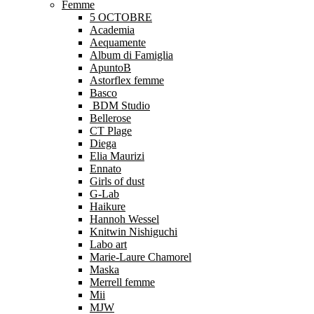
Femme
5 OCTOBRE
Academia
Aequamente
Album di Famiglia
ApuntoB
Astorflex femme
Basco
BDM Studio
Bellerose
CT Plage
Diega
Elia Maurizi
Ennato
Girls of dust
G-Lab
Haikure
Hannoh Wessel
Knitwin Nishiguchi
Labo art
Marie-Laure Chamorel
Maska
Merrell femme
Mii
MJW