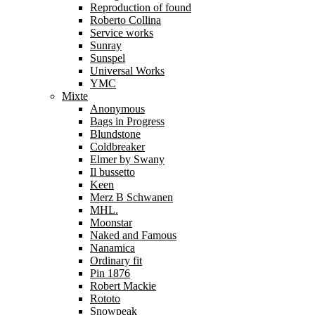
Reproduction of found
Roberto Collina
Service works
Sunray
Sunspel
Universal Works
YMC
Mixte
Anonymous
Bags in Progress
Blundstone
Coldbreaker
Elmer by Swany
Il bussetto
Keen
Merz B Schwanen
MHL.
Moonstar
Naked and Famous
Nanamica
Ordinary fit
Pin 1876
Robert Mackie
Rototo
Snowpeak