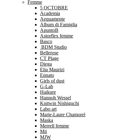
Femme
5 OCTOBRE
Academia
Aequamente
Album di Famiglia
ApuntoB
Astorflex femme
Basco
BDM Studio
Bellerose
CT Plage
Diega
Elia Maurizi
Ennato
Girls of dust
G-Lab
Haikure
Hannoh Wessel
Knitwin Nishiguchi
Labo art
Marie-Laure Chamorel
Maska
Merrell femme
Mii
MJW