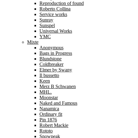
Reproduction of found
Roberto Collina
Service works
Sunray
Sunspel
Universal Works
YMC
Mixte
Anonymous
Bags in Progress
Blundstone
Coldbreaker
Elmer by Swany
Il bussetto
Keen
Merz B Schwanen
MHL.
Moonstar
Naked and Famous
Nanamica
Ordinary fit
Pin 1876
Robert Mackie
Rototo
Snowpeak