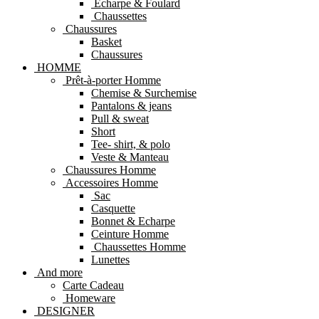
Echarpe & Foulard
Chaussettes
Chaussures
Basket
Chaussures
HOMME
Prêt-à-porter Homme
Chemise & Surchemise
Pantalons & jeans
Pull & sweat
Short
Tee- shirt, & polo
Veste & Manteau
Chaussures Homme
Accessoires Homme
Sac
Casquette
Bonnet & Echarpe
Ceinture Homme
Chaussettes Homme
Lunettes
And more
Carte Cadeau
Homeware
DESIGNER