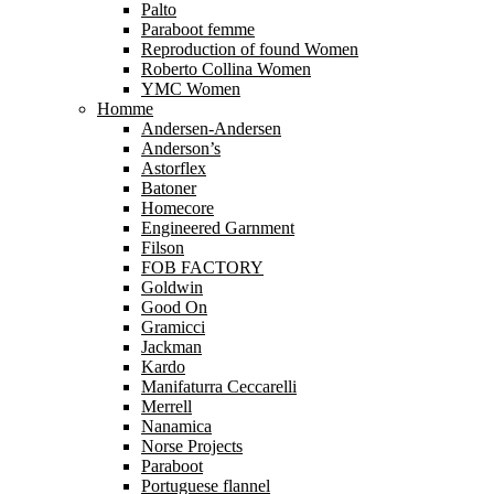
Palto
Paraboot femme
Reproduction of found Women
Roberto Collina Women
YMC Women
Homme
Andersen-Andersen
Anderson’s
Astorflex
Batoner
Homecore
Engineered Garnment
Filson
FOB FACTORY
Goldwin
Good On
Gramicci
Jackman
Kardo
Manifaturra Ceccarelli
Merrell
Nanamica
Norse Projects
Paraboot
Portuguese flannel