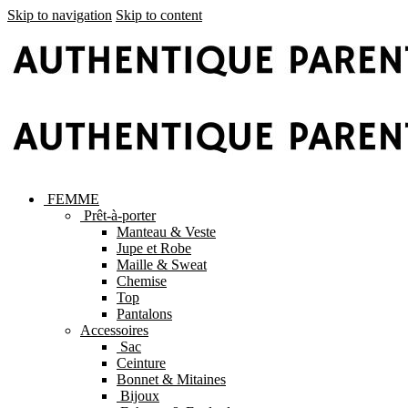
Skip to navigation
Skip to content
FEMME
Prêt-à-porter
Manteau & Veste
Jupe et Robe
Maille & Sweat
Chemise
Top
Pantalons
Accessoires
Sac
Ceinture
Bonnet & Mitaines
Bijoux