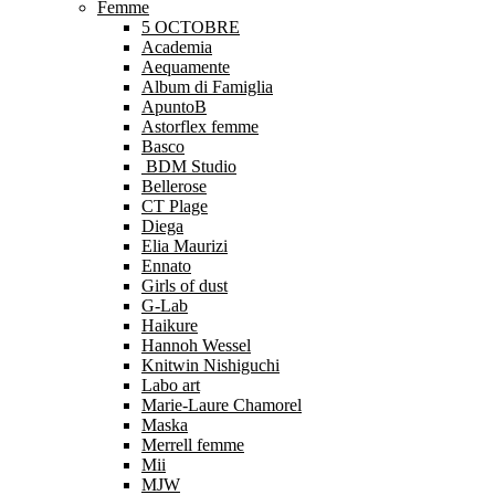
Femme
5 OCTOBRE
Academia
Aequamente
Album di Famiglia
ApuntoB
Astorflex femme
Basco
BDM Studio
Bellerose
CT Plage
Diega
Elia Maurizi
Ennato
Girls of dust
G-Lab
Haikure
Hannoh Wessel
Knitwin Nishiguchi
Labo art
Marie-Laure Chamorel
Maska
Merrell femme
Mii
MJW