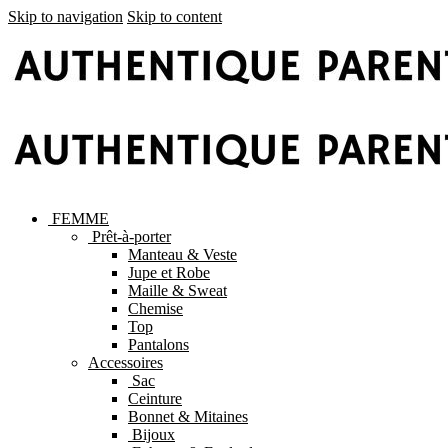
Skip to navigation
Skip to content
FEMME
Prêt-à-porter
Manteau & Veste
Jupe et Robe
Maille & Sweat
Chemise
Top
Pantalons
Accessoires
Sac
Ceinture
Bonnet & Mitaines
Bijoux