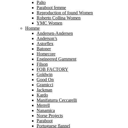
Palto
Paraboot femme
Reproduction of found Women
Roberto Collina Women
YMC Women
Homme
Andersen-Andersen
Anderson’s
Astorflex
Batoner
Homecore
Engineered Garnment
Filson
FOB FACTORY
Goldwin
Good On
Gramicci
Jackman
Kardo
Manifaturra Ceccarelli
Merrell
Nanamica
Norse Projects
Paraboot
Portuguese flannel