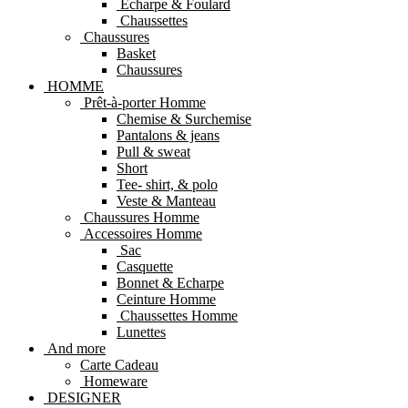
Echarpe & Foulard
Chaussettes
Chaussures
Basket
Chaussures
HOMME
Prêt-à-porter Homme
Chemise & Surchemise
Pantalons & jeans
Pull & sweat
Short
Tee- shirt, & polo
Veste & Manteau
Chaussures Homme
Accessoires Homme
Sac
Casquette
Bonnet & Echarpe
Ceinture Homme
Chaussettes Homme
Lunettes
And more
Carte Cadeau
Homeware
DESIGNER