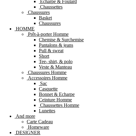
Echarpe & Foulard
Chaussettes
Chaussures
Basket
Chaussures
HOMME
Prêt-à-porter Homme
Chemise & Surchemise
Pantalons & jeans
Pull & sweat
Short
Tee- shirt, & polo
Veste & Manteau
Chaussures Homme
Accessoires Homme
Sac
Casquette
Bonnet & Echarpe
Ceinture Homme
Chaussettes Homme
Lunettes
And more
Carte Cadeau
Homeware
DESIGNER