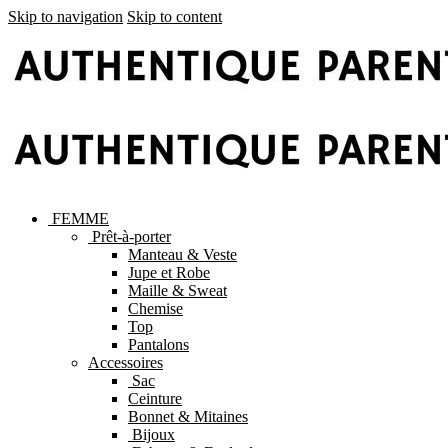
Skip to navigation
Skip to content
FEMME
Prêt-à-porter
Manteau & Veste
Jupe et Robe
Maille & Sweat
Chemise
Top
Pantalons
Accessoires
Sac
Ceinture
Bonnet & Mitaines
Bijoux