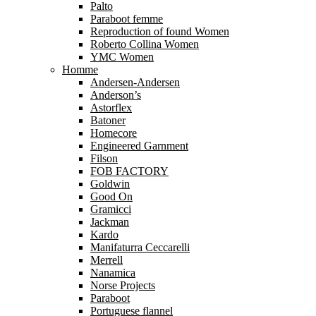
Palto
Paraboot femme
Reproduction of found Women
Roberto Collina Women
YMC Women
Homme
Andersen-Andersen
Anderson’s
Astorflex
Batoner
Homecore
Engineered Garnment
Filson
FOB FACTORY
Goldwin
Good On
Gramicci
Jackman
Kardo
Manifaturra Ceccarelli
Merrell
Nanamica
Norse Projects
Paraboot
Portuguese flannel