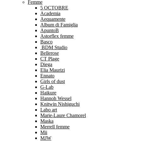
Femme
5 OCTOBRE
Academia
Aequamente
Album di Famiglia
ApuntoB
Astorflex femme
Basco
BDM Studio
Bellerose
CT Plage
Diega
Elia Maurizi
Ennato
Girls of dust
G-Lab
Haikure
Hannoh Wessel
Knitwin Nishiguchi
Labo art
Marie-Laure Chamorel
Maska
Merrell femme
Mii
MJW