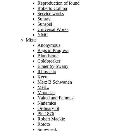
Reproduction of found
Roberto Collina
Service works
Sunray
Sunspel
Universal Works
YMC
Mixte
Anonymous
Bags in Progress
Blundstone
Coldbreaker
Elmer by Swany
Il bussetto
Keen
Merz B Schwanen
MHL.
Moonstar
Naked and Famous
Nanamica
Ordinary fit
Pin 1876
Robert Mackie
Rototo
Snowpeak