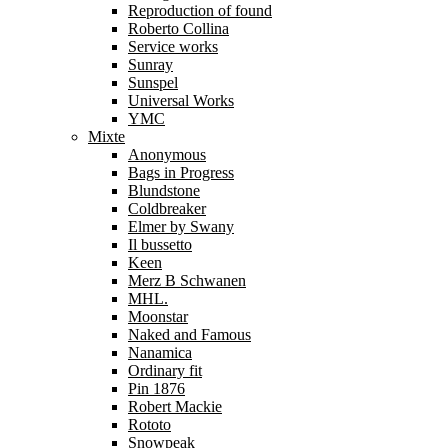
Reproduction of found
Roberto Collina
Service works
Sunray
Sunspel
Universal Works
YMC
Mixte
Anonymous
Bags in Progress
Blundstone
Coldbreaker
Elmer by Swany
Il bussetto
Keen
Merz B Schwanen
MHL.
Moonstar
Naked and Famous
Nanamica
Ordinary fit
Pin 1876
Robert Mackie
Rototo
Snowpeak