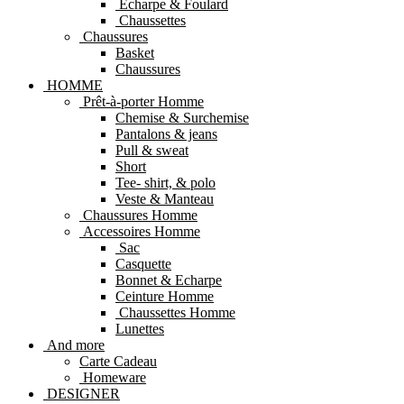
Echarpe & Foulard
Chaussettes
Chaussures
Basket
Chaussures
HOMME
Prêt-à-porter Homme
Chemise & Surchemise
Pantalons & jeans
Pull & sweat
Short
Tee- shirt, & polo
Veste & Manteau
Chaussures Homme
Accessoires Homme
Sac
Casquette
Bonnet & Echarpe
Ceinture Homme
Chaussettes Homme
Lunettes
And more
Carte Cadeau
Homeware
DESIGNER