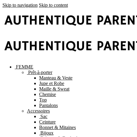
Skip to navigation
Skip to content
FEMME
Prêt-à-porter
Manteau & Veste
Jupe et Robe
Maille & Sweat
Chemise
Top
Pantalons
Accessoires
Sac
Ceinture
Bonnet & Mitaines
Bijoux