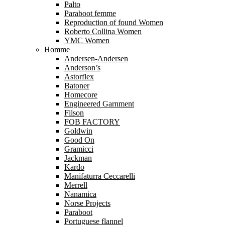
Palto
Paraboot femme
Reproduction of found Women
Roberto Collina Women
YMC Women
Homme
Andersen-Andersen
Anderson’s
Astorflex
Batoner
Homecore
Engineered Garnment
Filson
FOB FACTORY
Goldwin
Good On
Gramicci
Jackman
Kardo
Manifaturra Ceccarelli
Merrell
Nanamica
Norse Projects
Paraboot
Portuguese flannel