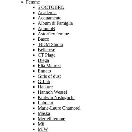
Femme
5 OCTOBRE
Academia
Aequamente
Album di Famiglia
ApuntoB
Astorflex femme
Basco
BDM Studio
Bellerose
CT Plage
Diega
Elia Maurizi
Ennato
Girls of dust
G-Lab
Haikure
Hannoh Wessel
Knitwin Nishiguchi
Labo art
Marie-Laure Chamorel
Maska
Merrell femme
Mii
MJW