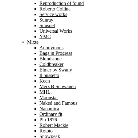
Reproduction of found
Roberto Collina
Service works
Sunray
Sunspel
Universal Works
YMC
Mixte
Anonymous
Bags in Progress
Blundstone
Coldbreaker
Elmer by Swany
Il bussetto
Keen
Merz B Schwanen
MHL.
Moonstar
Naked and Famous
Nanamica
Ordinary fit
Pin 1876
Robert Mackie
Rototo
Snowpeak