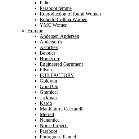
Palto
Paraboot femme
Reproduction of found Women
Roberto Collina Women
YMC Women
Homme
Andersen-Andersen
Anderson’s
Astorflex
Batoner
Homecore
Engineered Garnment
Filson
FOB FACTORY
Goldwin
Good On
Gramicci
Jackman
Kardo
Manifaturra Ceccarelli
Merrell
Nanamica
Norse Projects
Paraboot
Portuguese flannel