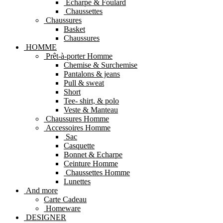
Echarpe & Foulard
Chaussettes
Chaussures
Basket
Chaussures
HOMME
Prêt-à-porter Homme
Chemise & Surchemise
Pantalons & jeans
Pull & sweat
Short
Tee- shirt, & polo
Veste & Manteau
Chaussures Homme
Accessoires Homme
Sac
Casquette
Bonnet & Echarpe
Ceinture Homme
Chaussettes Homme
Lunettes
And more
Carte Cadeau
Homeware
DESIGNER