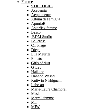
Femme
5 OCTOBRE
Academia
Aequamente
Album di Famiglia
ApuntoB
Astorflex femme
Basco
BDM Studio
Bellerose
CT Plage
Diega
Elia Maurizi
Ennato
Girls of dust
G-Lab
Haikure
Hannoh Wessel
Knitwin Nishiguchi
Labo art
Marie-Laure Chamorel
Maska
Merrell femme
Mii
MJW