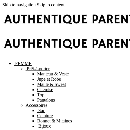
Skip to navigation
Skip to content
FEMME
Prêt-à-porter
Manteau & Veste
Jupe et Robe
Maille & Sweat
Chemise
Top
Pantalons
Accessoires
Sac
Ceinture
Bonnet & Mitaines
Bijoux