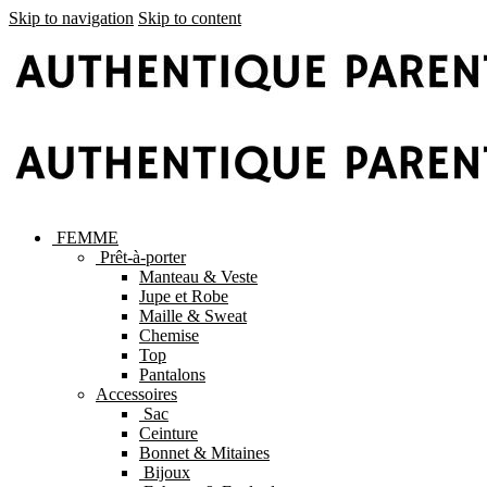
Skip to navigation
Skip to content
FEMME
Prêt-à-porter
Manteau & Veste
Jupe et Robe
Maille & Sweat
Chemise
Top
Pantalons
Accessoires
Sac
Ceinture
Bonnet & Mitaines
Bijoux