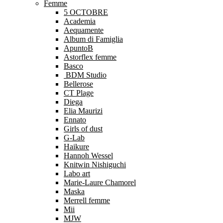
Femme
5 OCTOBRE
Academia
Aequamente
Album di Famiglia
ApuntoB
Astorflex femme
Basco
BDM Studio
Bellerose
CT Plage
Diega
Elia Maurizi
Ennato
Girls of dust
G-Lab
Haikure
Hannoh Wessel
Knitwin Nishiguchi
Labo art
Marie-Laure Chamorel
Maska
Merrell femme
Mii
MJW