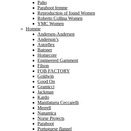
Palto
Paraboot femme
Reproduction of found Women
Roberto Collina Women
YMC Women
Homme
Andersen-Andersen
Anderson’s
Astorflex
Batoner
Homecore
Engineered Garnment
Filson
FOB FACTORY
Goldwin
Good On
Gramicci
Jackman
Kardo
Manifaturra Ceccarelli
Merrell
Nanamica
Norse Projects
Paraboot
Portuguese flannel