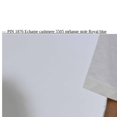
— PIN 1876 Echarpe cashmere 5505 mélange stole Royal blue