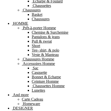
Echarpe & Foulard
Chaussettes
Chaussures
Basket
Chaussures
HOMME
Prêt-à-porter Homme
Chemise & Surchemise
Pantalons & jeans
Pull & sweat
Short
Tee- shirt, & polo
Veste & Manteau
Chaussures Homme
Accessoires Homme
Sac
Casquette
Bonnet & Echarpe
Ceinture Homme
Chaussettes Homme
Lunettes
And more
Carte Cadeau
Homeware
DESIGNER