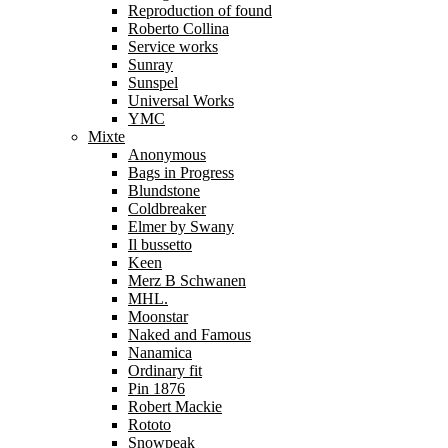
Reproduction of found
Roberto Collina
Service works
Sunray
Sunspel
Universal Works
YMC
Mixte
Anonymous
Bags in Progress
Blundstone
Coldbreaker
Elmer by Swany
Il bussetto
Keen
Merz B Schwanen
MHL.
Moonstar
Naked and Famous
Nanamica
Ordinary fit
Pin 1876
Robert Mackie
Rototo
Snowpeak